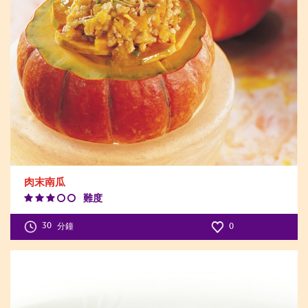
肉末南瓜
難度
Difficulty
Level:3
30
分鐘
0