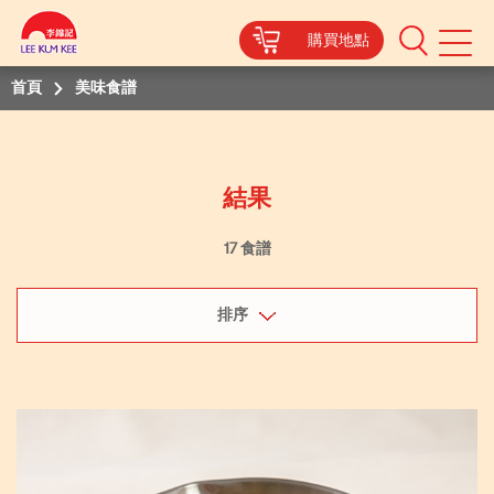
購買地點
Mobile
Menu
首頁
美味食譜
結果
17 食譜
排序