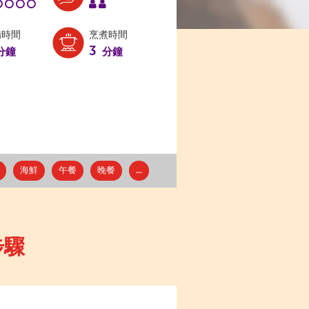
備時間
烹煮時間
3
分鐘
分鐘
海鮮
午餐
晚餐
...
步驟