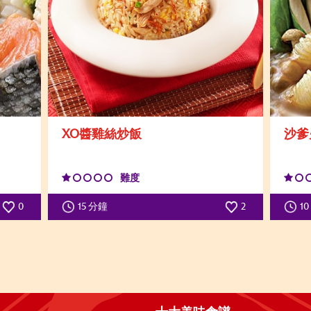
XO醬雞絲炒飯
沙爹
難度
0
15 分鐘
2
1