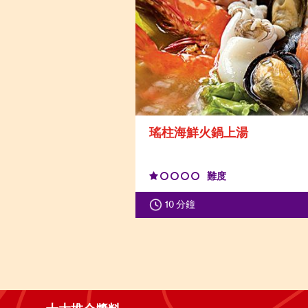
瑤柱海鮮火鍋上湯
難度
10 分鐘