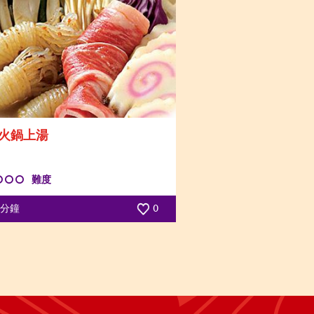
火鍋上湯
難度
0 分鐘
0