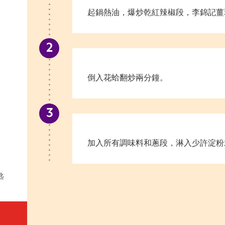
起鍋熱油，爆炒乾紅辣椒段，李錦記薑
倒入花蛤翻炒兩分鐘。
加入所有調味料和蔥段，淋入少許淀粉
匙