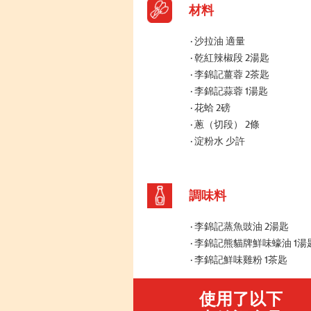
材料
沙拉油 適量
乾紅辣椒段 2湯匙
李錦記薑蓉 2茶匙
李錦記蒜蓉 1湯匙
花蛤 2磅
蔥（切段） 2條
淀粉水 少許
調味料
李錦記蒸魚豉油 2湯匙
李錦記熊貓牌鮮味蠔油 1湯
李錦記鮮味雞粉 1茶匙
使用了以下