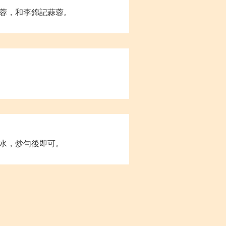
蓉，和李錦記蒜蓉。
水，炒勻後即可。