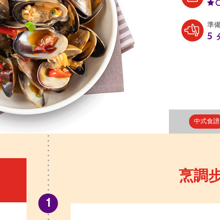
準
5
中式食譜
烹調