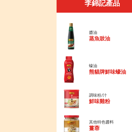
李錦記產品
醬油
蒸魚豉油
蠔油
熊貓牌鮮味蠔油
調味粉/汁
鮮味雞粉
其他特色醬料
薑蓉