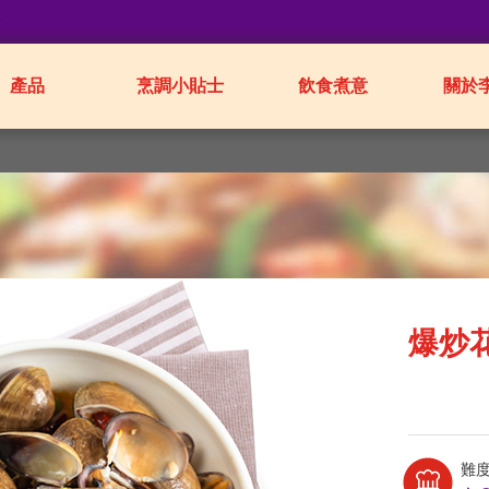
業
產品
烹調小貼士
飲食煮意
關於
爆炒
難