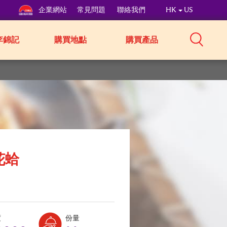
企業網站
常見問題
聯絡我們
HK
US
李錦記
購買地點
購買產品
花蛤
Level:
Serves:
度
份量
1
2