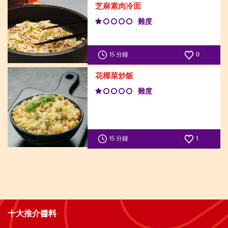
芝麻素肉冷面
難度
15 分鐘
0
花椰菜炒飯
難度
15 分鐘
1
十大推介醬料