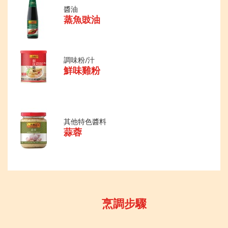
醬油
蒸魚豉油
調味粉/汁
鮮味雞粉
其他特色醬料
蒜蓉
烹調步驟