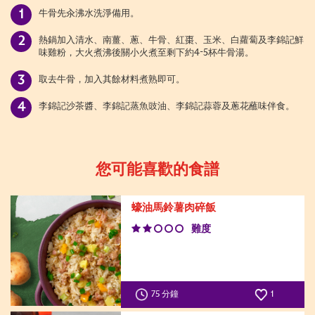
牛骨先汆沸水洗淨備用。
熱鍋加入清水、南薑、蔥、牛骨、紅棗、玉米、白蘿蔔及李錦記鮮
味雞粉，大火煮沸後關小火煮至剩下約4-5杯牛骨湯。
取去牛骨，加入其餘材料煮熟即可。
李錦記沙茶醬、李錦記蒸魚豉油、李錦記蒜蓉及蔥花蘸味伴食。
您可能喜歡的食譜
蠔油馬鈴薯肉碎飯
難度
75 分鐘
1