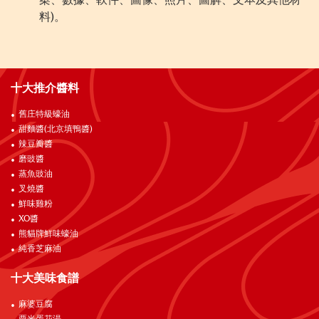
案、數據、軟件、圖像、照片、圖解、文本及其他材
料
)
。
十大推介醬料
舊庄特級蠔油
甜麵醬(北京填鴨醬)
辣豆瓣醬
磨豉醬
蒸魚豉油
叉燒醬
鮮味雞粉
XO醬
熊貓牌鮮味蠔油
純香芝麻油
十大美味食譜
麻婆豆腐