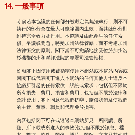
14.
一般事項
a)
倘若本協議的任何部分被裁定為
無法
執行，則不可
執行的部分會在最大可能範圍內生效，而其餘部分則
維持完全效力
及作用
。本協議及由此產生的任何索
償、爭議或問題，將受加州法律管轄，而不考慮加州
法律衝突
的原
則。閣下當不可撤銷地接受位於加州洛
杉磯郡的州和聯邦法院的專屬司法管轄權。
b)
就閣下
因
使用或被指稱使用本網站或本網站內容或
因閣下或代表閣下進入本網站的任何其他人士違反本
協議所引起的任何索償、訴訟或索求，包括但不限於
所有損失、費用、損害和費用，包括但不限於法律和
會計費用，閣下同意代我們抗辯，賠償我們及使我們
的主管、董事、
職
員和代理免於損害。
內容包括閣下可在或透過本網站所見、所閱讀、所
聽、所下載或所進入的事物
(
包括但不限於訊息、檔