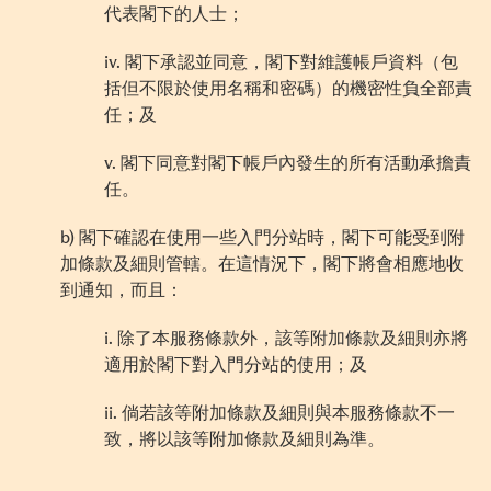
代表閣下的人士
；
iv.
閣下承認並同意，閣下對維護帳戶資
料
（包
括但不限於使用名稱和密碼）的機密性負全部責
任；
及
v.
閣下同意對閣下帳戶
內
發生的所有活動承擔責
任。
b)
閣下確認在使用一些入門分站時，閣下可能受到附
加條款及細則管轄。在這情況下，閣下將會相應地收
到通知，而且：
i.
除了本服務條款外，該等附加條款及細則亦將
適用於閣下對入門分站的使用；及
ii.
倘若該等附加條款及細則與本服務條款不一
致，將以該等附加條款及細則為準。