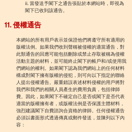
ii. 當發送予閣下之通告張貼於本網站時，即視為
閣下已收到該通告。
11.
侵權通告
本網站的所有用戶表
示
並保證他們將遵守所有適用的
版權法
例
。如果我們收到聲稱
被
侵權的適當通告，對
此類通告的回應可能包括刪除或禁止存取被稱為侵權
活動主題的材料，並可能終止閣下的帳戶和
/
或使用我
們網站的權利。如果閣下認為我們網站上的任何材料
構成對閣下擁有版權的侵犯，則可向以下指定的聯絡
人提出侵權通告。嚴重錯誤表述材料侵權的用戶將對
我們和我們的相關人員產生的費用負責，包括律師
費。因此，如果閣下不確定自己是
否
或閣下是
否
代表
適當的版權擁有者，或版權法
例
是否保護主體材料，
強烈建議閣下自費諮詢合
資
格的律師。任何侵權通告
必須以書面形式透過傳真或郵件發送，並陳列以下內
容：