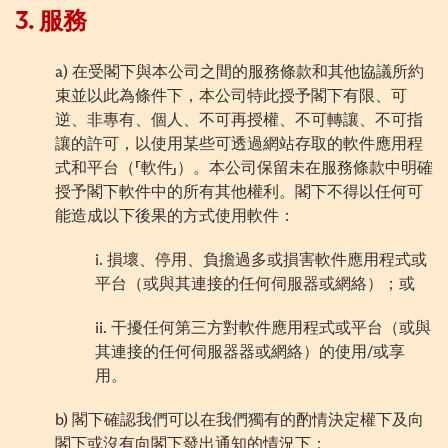
3.
服務
a)
在受閣下與本公司之間的服務條款和其他協議所約
束並以此為條件下，本公司特此授予閣下有限、可
逆、非專有、個人、不可再授權、不可轉讓、不可指
讓的許可，以使用某些可透過網站存取的軟件應用程
式和平台（「軟件」）。
本
公司保留未在服務條款中明確
授予閣下軟件中的所有其他權利。閣下不得以任何可
能造成以下後果的方式使用軟件：
i.
損壞、停用、負擔過多或損害軟件應用程式或
平台（或與其連接的任何伺服器或網絡）
；
或
ii.
干擾任何第三方對軟件應用程式或平台（或與
其連接的任何伺服器器或網絡）的使用
/
或享
用。
b)
閣下確認我們可以在我們獨有的酌情決定權下及向
閣下或沒有向閣下發出通知的情況下：