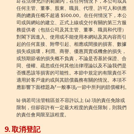
a) 在法律允許的範圍內，在任何情況下，本公司或其
任何主管、董事、股東、職員、代理、許可人和供應
商的總責任概不超過 $500.00。在任何情況下，本公
司或與網站的建立、正式上線或交付有關的第三方服
務提供者（包括公司及其主管、董事、職員和代理）
對閣下因進入、使用或不能使用本網站及其內容而引
起的任何直接、附帶引起、相應或間接的損害、數據
損失或損壞，利潤、商譽、優惠買賣或機會的損失，
或預期節省的損失概不負責，不論是否基於保證、合
同、侵權、疏忽或任何其他法律理論以及不論我們是
否獲悉該等損害的可能性。本節中規定的有限責任不
適用於客戶違約或與其賠償義務有關的情況。本項不
應影響下面標題為「一般事項」一節中所列的賠償權利。
b) 倘若司法管轄區並不容許以上 (a) 項的責任免除或
限制，但卻容許有一定最大程度的責任限制，則我們
的責任會局限至該程度。
9.
取消登記