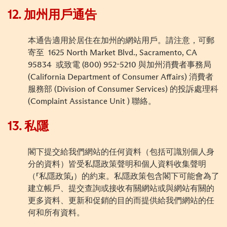
12.
加州用戶通告
本通告適用於居住在加州的網站用戶。請注意，可郵
寄
至
1625 North Market Blvd., Sacramento, CA
95834
或致電
(800) 952-5210
與加州消費者事務局
(California Department of Consumer Affairs)
消費者
服務部
(Division of Consumer Services)
的投訴處理科
(Complaint Assistance Unit )
聯絡。
13.
私隱
閣下提交給我們網站的任何資
料
（包括
可識別
個人身
分的
資
料
）皆受私隱政策聲明和個人資
料
收集聲明
（「私隱政策」）的約束。私隱政策包含閣下可能會為了
建立帳戶、提交查詢或接收有關網站或與網站有關的
更多資
料
、更新和促銷的目的而提供給我們網站的任
何和所有資
料
。