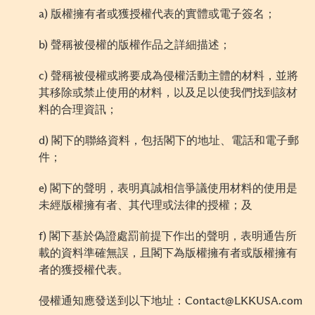
a)
版權
擁有者或
獲
授權代表的實體或電子簽名；
b)
聲
稱
被
侵權的版權作品
之
詳細
描述
；
c)
聲
稱
被
侵權或將要成為侵權活動主體的材料，並將
其移除或禁
止使
用的材料，以及足以使我們找到該材
料的合理資訊；
d)
閣下的聯絡資
料
，包括閣下的地址、電話和電子郵
件
；
e)
閣下的聲明，表明真誠相信爭議使用材料的使用
是
未經版權擁有者、其代理或法律
的
授權；及
f)
閣下基於偽證處罰前提下作出的聲明，表明
通
告所
載的資料準確
無誤
，且閣下為版權
擁有者
或版權
擁有
者
的獲授權代表。
侵權通知應發送到以下地址：
Contact@LKKUSA.com