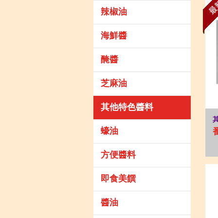
最
辣椒油
海鮮醬
醃醬
芝麻油
其他特色醬料
蠔油
方便醬料
即食美饌
醬油