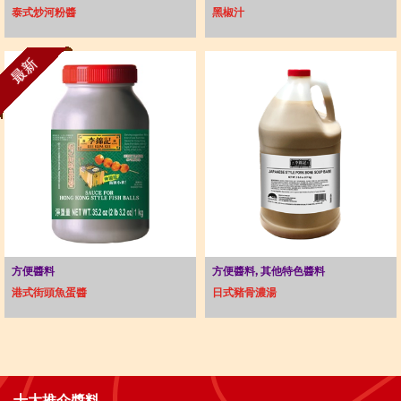
泰式炒河粉醬
黑椒汁
最新
方便醬料
方便醬料, 其他特色醬料
港式街頭魚蛋醬
日式豬骨濃湯