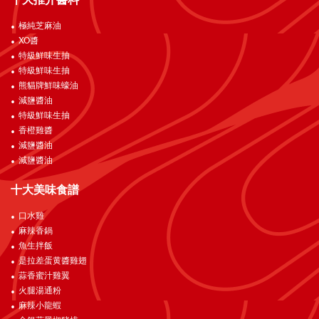
十大推介醬料
極純芝麻油
XO醬
特級鮮味生抽
特級鮮味生抽
熊貓牌鮮味蠔油
減鹽醬油
特級鮮味生抽
香橙雞醬
減鹽醬油
減鹽醬油
十大美味食譜
口水雞
麻辣香鍋
魚生拌飯
是拉差蛋黄醬雞翅
蒜香蜜汁雞翼
火腿湯通粉
麻辣小龍蝦