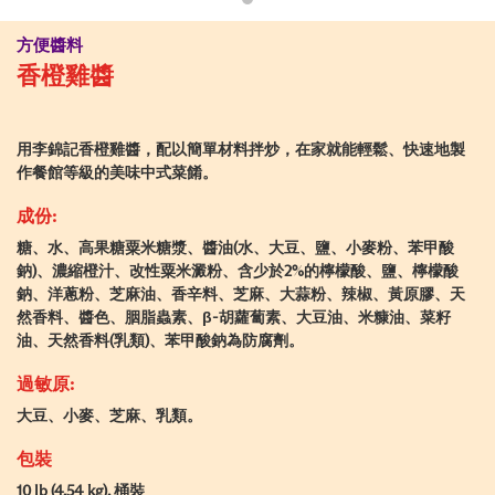
方便醬料
香橙雞醬
用李錦記香橙雞醬，配以簡單材料拌炒，在家就能輕鬆、快速地製
作餐館等級的美味中式菜餚。
成份:
糖、水、高果糖粟米糖漿、醬油(水、大豆、鹽、小麥粉、苯甲酸
鈉)、濃縮橙汁、改性粟米澱粉、含少於2%的檸檬酸、鹽、檸檬酸
鈉、洋蔥粉、芝麻油、香辛料、芝麻、大蒜粉、辣椒、黃原膠、天
然香料、醬色、胭脂蟲素、β-胡蘿蔔素、大豆油、米糠油、菜籽
油、天然香料(乳類)、苯甲酸鈉為防腐劑。
過敏原:
大豆、小麥、芝麻、乳類。
包裝
10 lb (4.54 kg), 桶裝