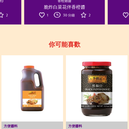
劑)
香橙雞醬
脆炸白菜花伴香橙醬
2
1
30 分鐘
2
你可能喜歡
方便醬料
方便醬料