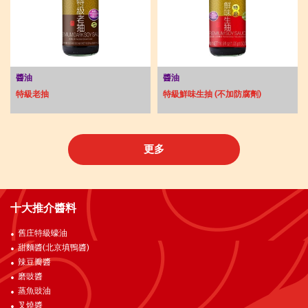
醬油
醬油
特級老抽
特級鮮味生抽 (不加防腐劑)
更多
十大推介醬料
舊庄特級蠔油
甜麵醬(北京填鴨醬)
辣豆瓣醬
磨豉醬
蒸魚豉油
叉燒醬