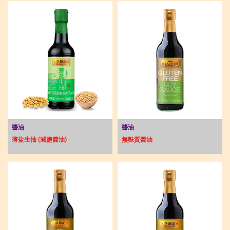
醬油
醬油
薄盐生抽 (減鹽醬油)
無麩質醬油