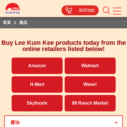
購買地點
Mobile
Menu
首頁
產品
Buy Lee Kum Kee products today from the
online retailers listed below!
Amazon
Walmart
H-Mart
Weee!
Skyfoods
99 Ranch Market
醬油