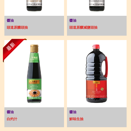
醬油
醬油
頭道原釀頭抽
頭道原釀減鹽頭抽
最新
醬油
醬油
白灼汁
鮮味生抽