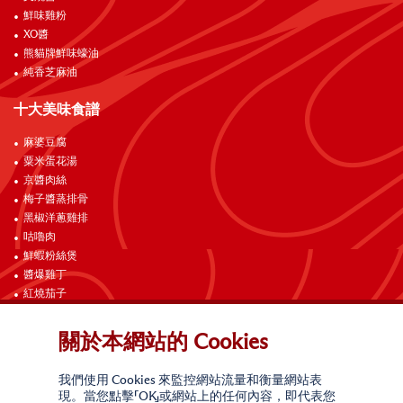
鮮味雞粉
XO醬
熊貓牌鮮味蠔油
純香芝麻油
十大美味食譜
麻婆豆腐
粟米蛋花湯
京醬肉絲
梅子醬蒸排骨
黑椒洋蔥雞排
咕嚕肉
鮮蝦粉絲煲
醬爆雞丁
紅燒茄子
海南雞飯
關於本網站的 Cookies
聯絡我們
我們使用 Cookies 來監控網站流量和衡量網站表
現。當您點擊「OK」或網站上的任何內容，即代表您