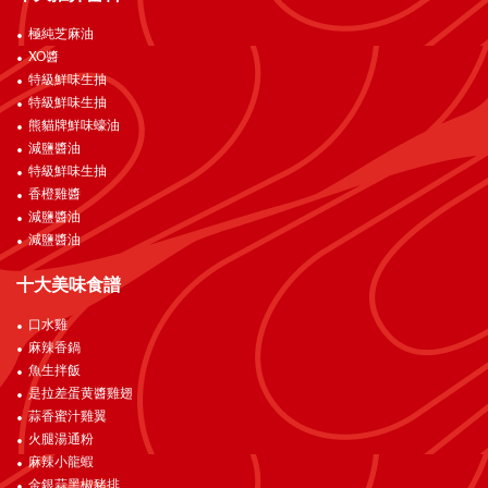
極純芝麻油
XO醬
特級鮮味生抽
特級鮮味生抽
熊貓牌鮮味蠔油
減鹽醬油
特級鮮味生抽
香橙雞醬
減鹽醬油
減鹽醬油
十大美味食譜
口水雞
麻辣香鍋
魚生拌飯
是拉差蛋黄醬雞翅
蒜香蜜汁雞翼
火腿湯通粉
麻辣小龍蝦
金銀蒜黑椒豬排