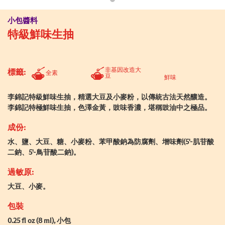
小包醬料
特級鮮味生抽
非基因改造大
標籤:
全素
豆
鮮味
李錦記特級鮮味生抽，精選大豆及小麥粉，以傳統古法天然釀造。
李錦記特極鮮味生抽，色澤金黃，豉味香濃，堪稱豉油中之極品。
成份:
水、鹽、大豆、糖、小麥粉、苯甲酸鈉為防腐劑、增味劑(5'-肌苷酸
二鈉、5'-鳥苷酸二鈉)。
過敏原:
大豆、小麥。
包裝
0.25 fl oz (8 ml), 小包