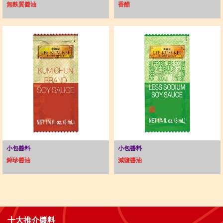
無麩質醬油
香醋
小包醬料
小包醬料
錦珍醬油
減鹽醬油
十大推介醬料