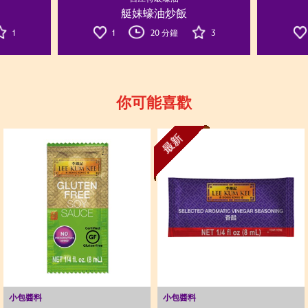
艇妹蠔油炒飯
1
1
20 分鐘
3
你可能喜歡
最新
小包醬料
小包醬料