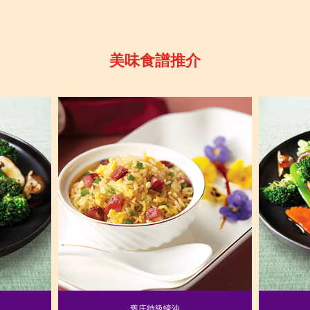
美味食譜推介
舊庄特級蠔油