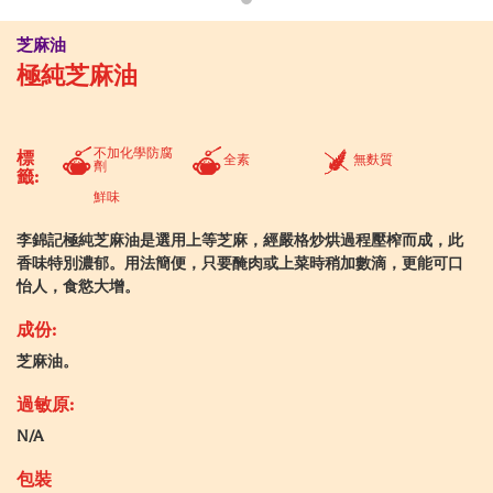
芝麻油
極純芝麻油
不加化學防腐
標
全素
無麩質
劑
籤:
鮮味
李錦記極純芝麻油是選用上等芝麻，經嚴格炒烘過程壓榨而成，此
香味特別濃郁。用法簡便，只要醃肉或上菜時稍加數滴，更能可口
怡人，食慾大增。
成份:
芝麻油。
過敏原:
N/A
包裝