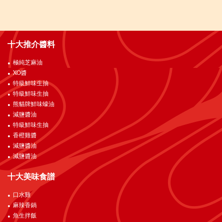
十大推介醬料
極純芝麻油
XO醬
特級鮮味生抽
特級鮮味生抽
熊貓牌鮮味蠔油
減鹽醬油
特級鮮味生抽
香橙雞醬
減鹽醬油
減鹽醬油
十大美味食譜
口水雞
麻辣香鍋
魚生拌飯