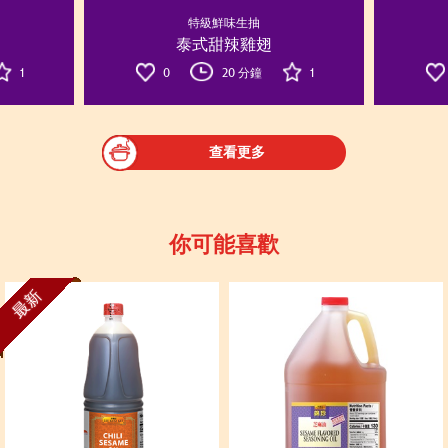
特級鮮味生抽
泰式甜辣雞翅
1
0
20 分鐘
1
查看更多
你可能喜歡
最新