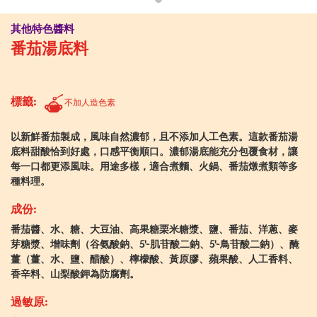
其他特色醬料
番茄湯底料
標籤:
不加人造色素
以新鮮番茄製成，風味自然濃郁，且不添加人工色素。這款番茄湯
底料甜酸恰到好處，口感平衡順口。濃郁湯底能充分包覆食材，讓
每一口都更添風味。用途多樣，適合煮麵、火鍋、番茄燉煮類等多
種料理。
成份:
番茄醬、水、糖、大豆油、高果糖栗米糖漿、鹽、番茄、洋蔥、麥
芽糖漿、增味劑（谷氨酸鈉、5'-肌苷酸二鈉、5'-鳥苷酸二鈉）、醃
薑（薑、水、鹽、醋酸）、檸檬酸、黃原膠、蘋果酸、人工香料、
香辛料、山梨酸鉀為防腐劑。
過敏原: