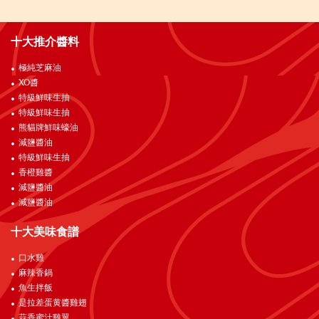
十大推介醬料
極純芝麻油
XO醬
特級鮮味生抽
特級鮮味生抽
熊貓牌鮮味蠔油
減鹽醬油
特級鮮味生抽
香橙雞醬
減鹽醬油
減鹽醬油
十大美味食譜
口水雞
麻辣香鍋
魚生拌飯
是拉差蛋黄醬雞翅
蒜香蜜汁雞翼