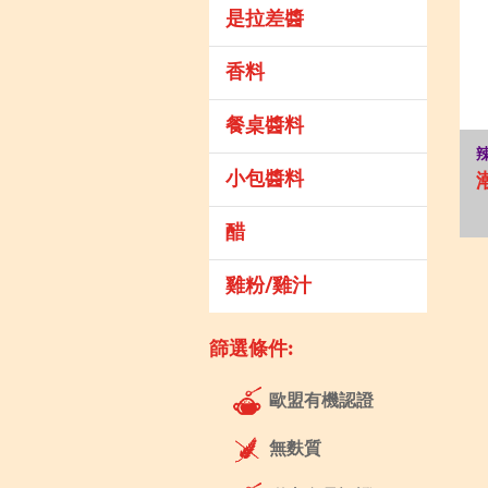
是拉差醬
香料
餐桌醬料
小包醬料
醋
雞粉/雞汁
篩選條件:
歐盟有機認證
無麩質