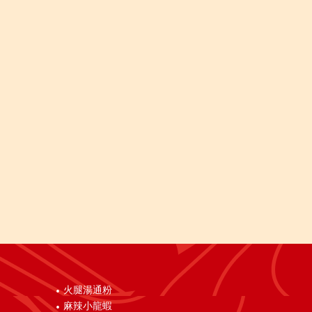
火腿湯通粉
麻辣小龍蝦