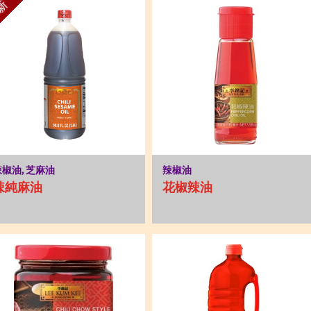
新
辣椒油, 芝麻油
辣椒油
辣純麻油
花椒辣油