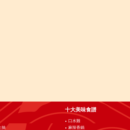
十大美味食譜
口水雞
生抽
麻辣香鍋