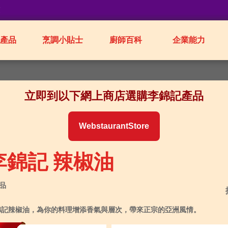
業
產品
烹調小貼士
廚師百科
企業能力
立即到以下網上商店選購李錦記產品
WebstaurantStore
李錦記 辣椒油
產品
錦記辣椒油，為你的料理增添香氣與層次，帶來正宗的亞洲風情。