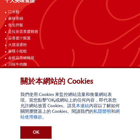
十大美味食譜
口水雞
麻辣香鍋
魚生拌飯
是拉差蛋黄醬雞翅
蒜香蜜汁雞翼
火腿湯通粉
麻辣小龍蝦
金銀蒜黑椒豬排
川味牛肉麵
雜醬面
關於本網站的 Cookies
聯絡我們
我們使用 Cookies 來監控網站流量和衡量網站表
現。當您點擊「OK」或網站上的任何內容，即代表您
允許網站放置 Cookies。請見
本連結
內容以了解如何
關閉瀏覽器上的 Cookies。閱讀我們的
私隱聲明
和
網
站使用條款
。
網站使用條款
私隱聲明
請勿出售我的個人信息
OK
加州線上私隱政策
索取個人資訊
無障礙合規政策
網站地圖