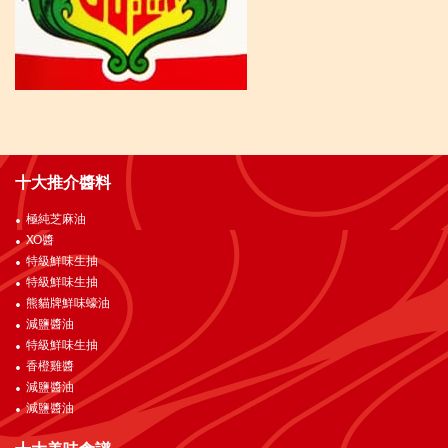
十大推介醬料
極純芝麻油
XO醬
特級鮮味生抽
特級鮮味生抽
熊貓牌鮮味蠔油
減鹽醬油
特級鮮味生抽
香橙雞醬
減鹽醬油
減鹽醬油