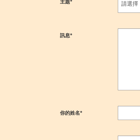
主題*
訊息*
你的姓名*