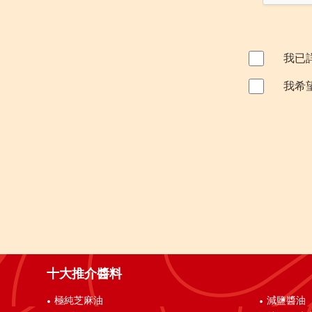
我已
我希
十大推介醬料
極純芝麻油
減鹽醬油