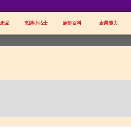
業
產品
烹調小貼士
廚師百科
企業能力