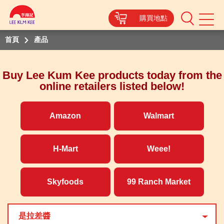
購買地點
Mobile
Menu
首頁
產品
Buy Lee Kum Kee products today from the
online retailers listed below!
Amazon
Walmart
H-Mart
Weee!
Skyfoods
99 Ranch Market
是拉差醬