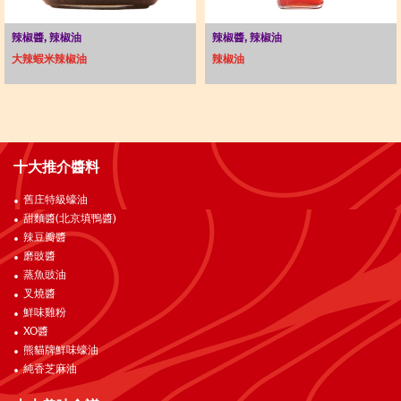
辣椒醬, 辣椒油
辣椒醬, 辣椒油
大辣蝦米辣椒油
辣椒油
十大推介醬料
舊庄特級蠔油
甜麵醬(北京填鴨醬)
辣豆瓣醬
磨豉醬
蒸魚豉油
叉燒醬
鮮味雞粉
XO醬
熊貓牌鮮味蠔油
純香芝麻油