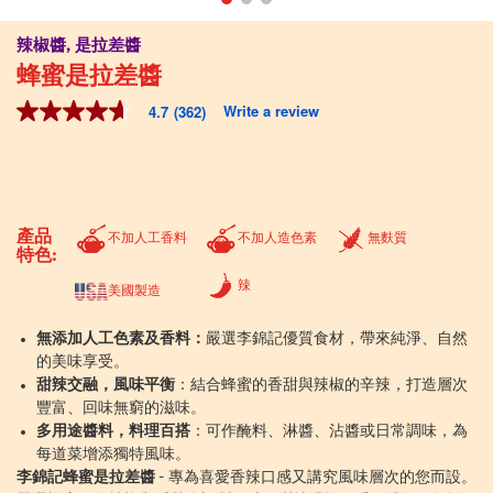
辣椒醬, 是拉差醬
蜂蜜是拉差醬
Write a review
4.7
(362)
4.7
out
of
5
stars,
average
rating
產品
不加人工香料
不加人造色素
無麩質
value.
特色:
Read
362
辣
美國製造
Reviews.
Same
page
無添加人工色素及香料：
嚴選李錦記優質食材，帶來純淨、自然
link.
的美味享受。
甜辣交融，風味平衡
：結合蜂蜜的香甜與辣椒的辛辣，打造層次
豐富、回味無窮的滋味。
多用途醬料，料理百搭
：可作醃料、淋醬、沾醬或日常調味，為
每道菜增添獨特風味。
李錦記蜂蜜是拉差醬
- 專為喜愛香辣口感又講究風味層次的您而設。