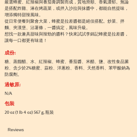
嚴選蜂蜜、紅辣椒與番茄膏調製而成，質地滑順、香氣濃郁。無論
是搭配炸雞、淋在烤蔬菜，或拌入沙拉與抹醬中，都能自然提味，
增添獨特甜辣風味。
從日常便餐到聚會大菜，蜂蜜是拉差醬都是絕佳搭配。炒菜、拌
麵、夾漢堡、沾薯條，一醬搞定，風味升級。
想找一款兼具甜味與辣勁的醬料？快來試試李錦記蜂蜜是拉差醬，
讓每一口都更有味道！
成份:
糖、蒸餾醋、水、紅辣椒、蜂蜜、番茄醬、米醋、鹽、改性食品澱
粉、含少於2%糖蜜、蒜粉、洋蔥粉、香料、天然香料、苯甲酸鈉為
防腐劑。
過敏原:
N/A
包裝
20 oz (1 lb 4 oz) 567 g, 瓶裝