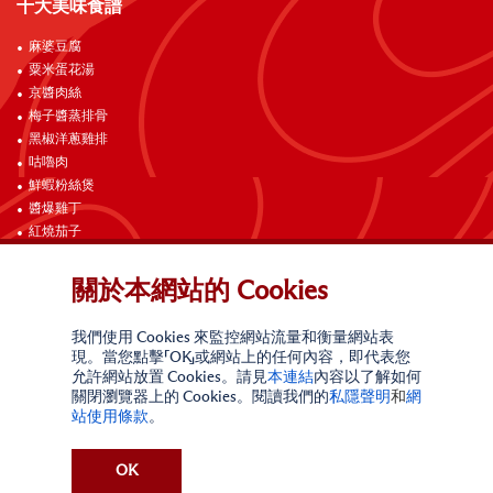
十大美味食譜
麻婆豆腐
粟米蛋花湯
京醬肉絲
梅子醬蒸排骨
黑椒洋蔥雞排
咕嚕肉
鮮蝦粉絲煲
醬爆雞丁
紅燒茄子
海南雞飯
關於本網站的 Cookies
聯絡我們
我們使用 Cookies 來監控網站流量和衡量網站表
現。當您點擊「OK」或網站上的任何內容，即代表您
允許網站放置 Cookies。請見
本連結
內容以了解如何
關閉瀏覽器上的 Cookies。閱讀我們的
私隱聲明
和
網
站使用條款
。
網站使用條款
私隱聲明
請勿出售我的個人信息
OK
加州線上私隱政策
索取個人資訊
無障礙合規政策
網站地圖