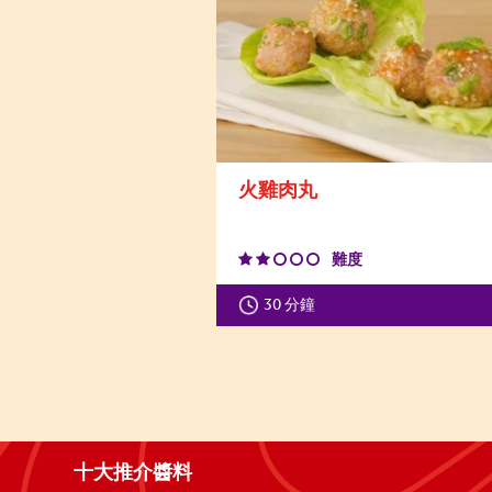
火雞肉丸
難度
30 分鐘
十大推介醬料