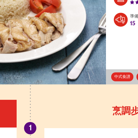
準
15
中式食譜
烹調