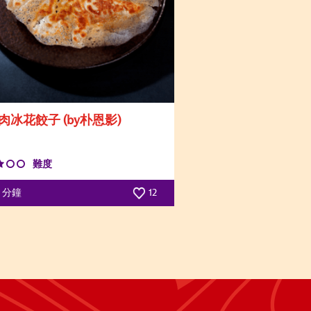
肉冰花餃子 (by朴恩影)
難度
0 分鐘
12