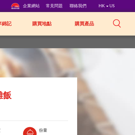
企業網站
常見問題
聯絡我們
HK
US
李錦記
購買地點
購買產品
雞飯
Level:
Serves:
度
份量
3
6