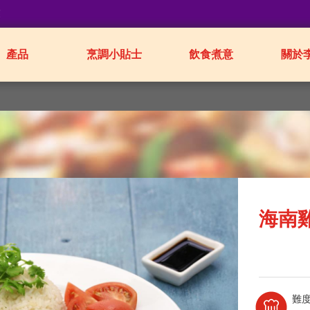
業
產品
烹調小貼士
飲食煮意
關於
海南
難