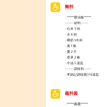
醃料
*****雞油飯*****
-----材料-----
白米 3 杯
水 6 杯
椰奶 1/8 杯
蔥 1 條
薑 2 片
香茅 2 條
牛油 5 湯匙
-----調味料-----
李錦記調味雞汁6湯匙
蘸料酱
*****蘸醬*****