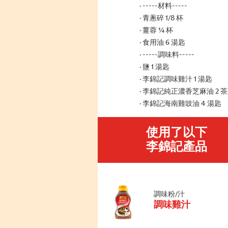
-----材料-----
青蔥碎 1/8 杯
薑蓉 ¼ 杯
食用油 6 湯匙
-----調味料-----
鹽 1 湯匙
李錦記調味雞汁 1 湯匙
李錦記純正濃香芝麻油 2 
李錦記海南雞豉油 4 湯匙
使用了以下
李錦記產品
調味粉/汁
調味雞汁