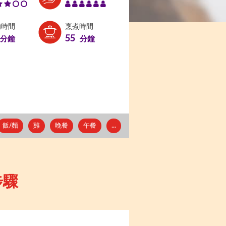
備時間
烹煮時間
55
分鐘
分鐘
飯/麵
雞
晚餐
午餐
...
步驟