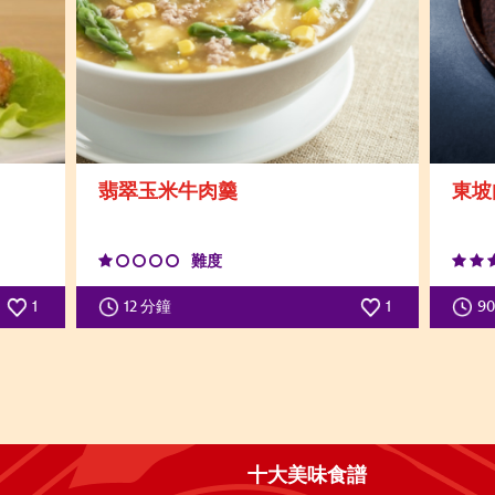
翡翠玉米牛肉羹
東坡
難度
1
12 分鐘
1
9
十大美味食譜