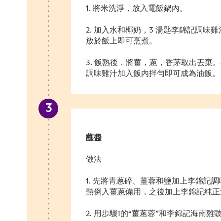
1. 將米洗淨，放入電飯鍋內。
2. 加入水和椰奶，3 湯匙李錦記調
放於飯上即可烹煮。
3. 飯熟後，將薑，蔥，香茅取出丟棄。
調味雞汁加入飯內拌勻即可成為油飯。
蘸醬
做法
1. 先將青蔥碎、薑蓉和鹽加上李錦記
熱倒入薑蔥備用，之後加上李錦記純正
2. 用步驟1的“薑蔥蓉”和李錦記海南雞