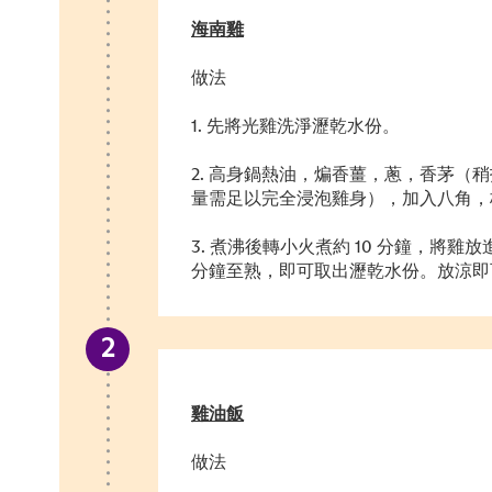
海南雞
做法
1. 先將光雞洗淨瀝乾水份。
2. 高身鍋熱油，煸香薑，蔥，香茅（
量需足以完全浸泡雞身），加入八角，
3. 煮沸後轉小火煮約 10 分鐘，將雞放
分鐘至熟，即可取出瀝乾水份。放涼即
雞油飯
做法