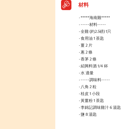
材料
*****海南雞*****
-----材料-----
全雞 (約2.5磅) 1只
食用油 1 茶匙
薑 2 片
蔥 2 條
香茅 2 條
紹興料酒 1/4 杯
水 適量
-----調味料-----
八角 2 粒
桂皮 1 小段
黃薑粉 1 茶匙
李錦記調味雞汁 6 湯匙
鹽 8 湯匙