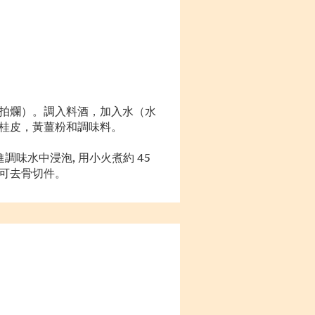
稍拍爛）。調入料酒，加入水（水
桂皮，黃薑粉和調味料。
進調味水中浸泡, 用小火煮約 45
可去骨切件。