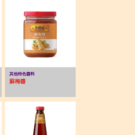
其他特色醬料
蘇梅醬