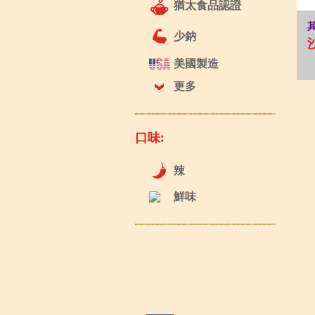
猶太食品認證
少鈉
美國製造
更多
口味:
辣
鮮味