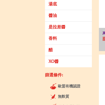
湯底
醬油
是拉差醬
香料
醋
XO醬
篩選條件:
歐盟有機認證
無麩質