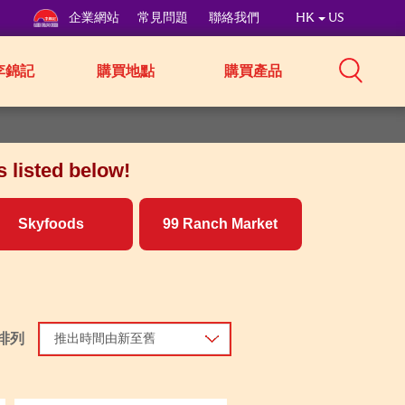
企業網站
常見問題
聯絡我們
HK
US
李錦記
購買地點
購買產品
 listed below!
Skyfoods
99 Ranch Market
排列
推出時間由新至舊