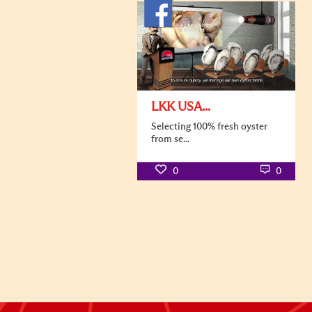
LKK USA...
Selecting 100% fresh oyster
from se...
0
0