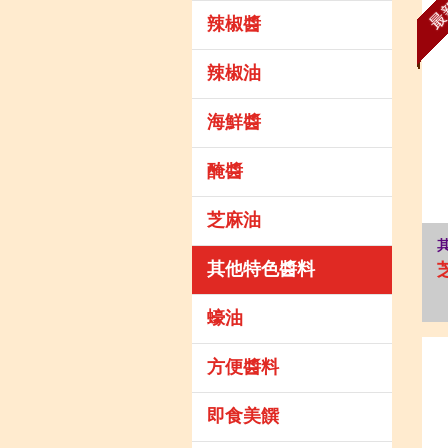
最
辣椒醬
辣椒油
海鮮醬
醃醬
芝麻油
其他特色醬料
蠔油
方便醬料
即食美饌