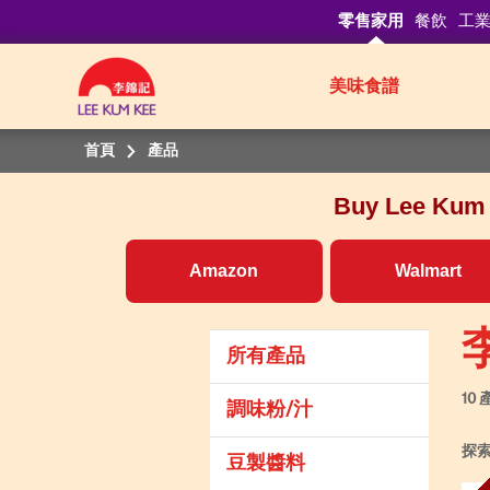
零售家用
餐飲
工
美味食譜
首頁
產品
Buy Lee Kum K
Amazon
Walmart
所有產品
10
調味粉/汁
探
豆製醬料