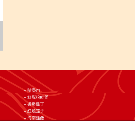
咕嚕肉
鮮蝦粉絲煲
醬爆雞丁
紅燒茄子
海南雞飯