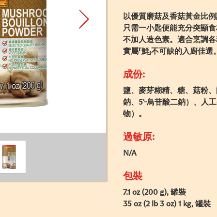
以優質磨菇及香菇黃金比例
只需一小匙便能充分突顯食
不加人造色素。適合烹調各
實屬「鮮」不可缺的入廚佳選
成份:
鹽、麥芽糊精、糖、菇粉、
鈉、5'-鳥苷酸二鈉）、
物）。
過敏原:
N/A
包裝
7.1 oz (200 g), 罐裝
35 oz (2 lb 3 oz) 1 kg, 罐裝