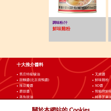
調味粉/汁
鮮味雞粉
十大推介醬料
舊庄特級蠔油
叉燒醬
甜麵醬(北京填鴨醬)
鮮味雞粉
辣豆瓣醬
XO醬
磨豉醬
熊貓牌鮮
蒸魚豉油
純香芝麻
聯絡我們
關於本網站的 Cookies