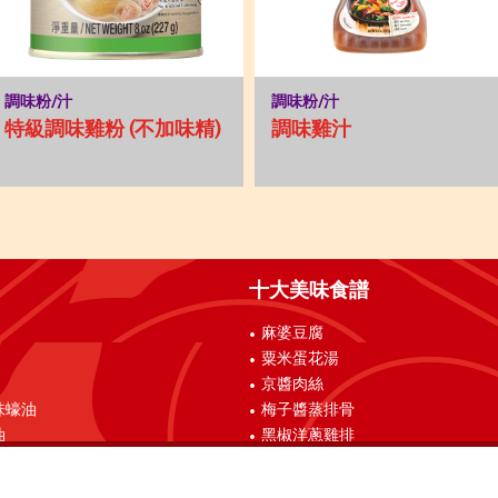
調味粉/汁
調味粉/汁
特級調味雞粉 (不加味精)
調味雞汁
十大美味食譜
麻婆豆腐
粟米蛋花湯
京醬肉絲
味蠔油
梅子醬蒸排骨
油
黑椒洋蔥雞排