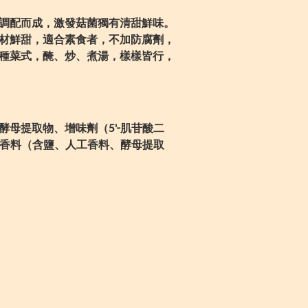
調配而成，激發菇菌獨有清甜鮮味。
材鮮甜，適合素食者，不加防腐劑，
種菜式，醃、炒、煮湯，樣樣皆行，
。
酵母提取物、增味劑（5'-肌苷酸二
人工香料（含鹽、人工香料、酵母提取