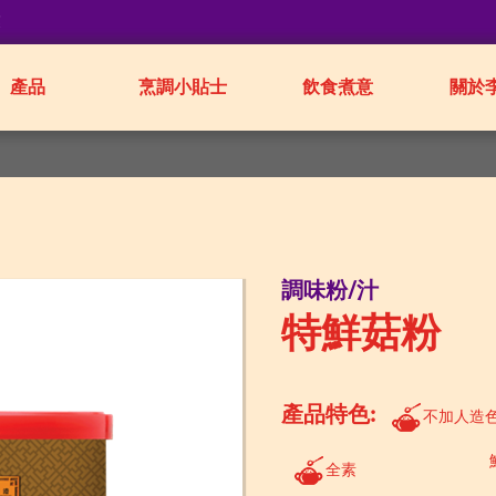
業
產品
烹調小貼士
飲食煮意
關於
調味粉/汁
特鮮菇粉
產品特色:
不加人造
全素