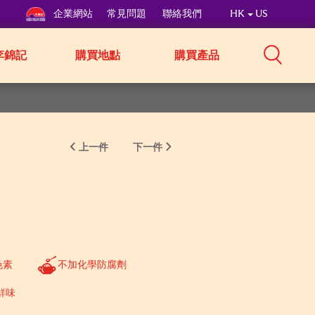
企業網站
常見問題
聯絡我們
HK
US
李錦記
購買地點
購買產品
上一件
下一件
色素
不加化學防腐劑
鮮味