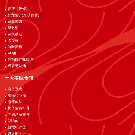
舊庄特級蠔油
甜麵醬(北京填鴨醬)
辣豆瓣醬
磨豉醬
蒸魚豉油
叉燒醬
鮮味雞粉
XO醬
熊貓牌鮮味蠔油
純香芝麻油
十大美味食譜
麻婆豆腐
粟米蛋花湯
京醬肉絲
梅子醬蒸排骨
黑椒洋蔥雞排
咕嚕肉
鮮蝦粉絲煲
醬爆雞丁