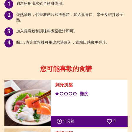
扁意粉用沸水煮至軟身備用。
燒熱油鑊，炒香蘑菇片和洋葱粒，加入藍青口、帶子及蝦拌炒至
熟。
加入扁意粉和調味料煮至收汁即可。
貼士: 煮完意粉後可用冰水過冷河，意粉口感會更彈牙。
您可能喜歡的食譜
刺身拼盤
難度
15 分鐘
0