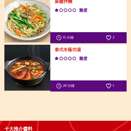
麻醬拌麵
難度
15 分鐘
2
泰式冬蔭功湯
難度
20 分鐘
1
十大推介醬料