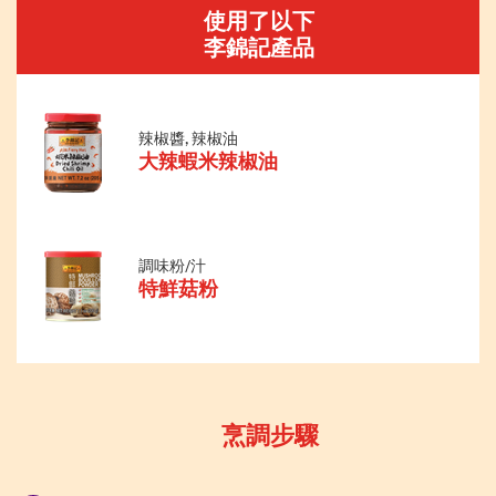
使用了以下
李錦記產品
辣椒醬, 辣椒油
大辣蝦米辣椒油
調味粉/汁
特鮮菇粉
烹調步驟