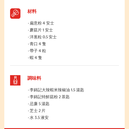
材料
扁意粉 4 安士
蘑菇片 1 安士
洋葱粒 0.5 安士
青口 4 隻
帶子 4 粒
蝦 4 隻
調味料
李錦記大辣蝦米辣椒油 1.5 湯匙
李錦記特鮮菇粉 2 茶匙
忌廉 5 湯匙
芝士 2 片
水 3.5 液安