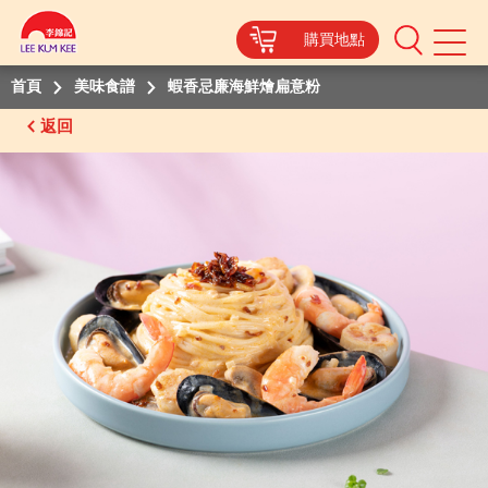
購買地點
Mobile
Menu
首頁
美味食譜
蝦香忌廉海鮮燴扁意粉
返回