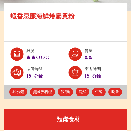
蝦香忌廉海鮮燴扁意粉
Level:
Serves:
難度
份量
2
2
準備時間
烹煮時間
15
15
分鐘
分鐘
30分鐘
無國界料理
飯/麵
海鮮
午餐
晚餐
預備食材