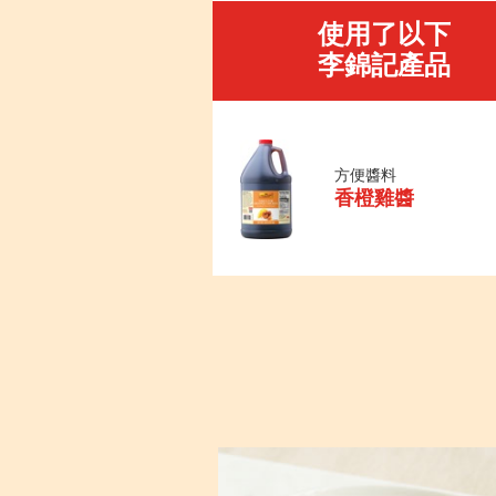
使用了以下
李錦記產品
方便醬料
香橙雞醬