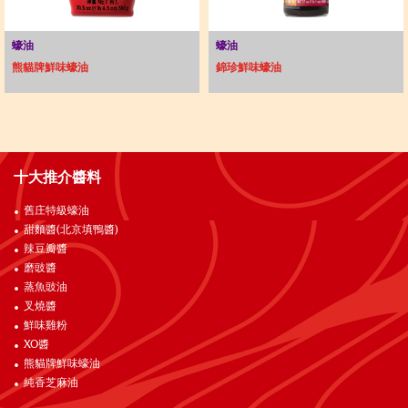
蠔油
蠔油
熊貓牌鮮味蠔油
錦珍鮮味蠔油
十大推介醬料
舊庄特級蠔油
甜麵醬(北京填鴨醬)
辣豆瓣醬
磨豉醬
蒸魚豉油
叉燒醬
鮮味雞粉
XO醬
熊貓牌鮮味蠔油
純香芝麻油