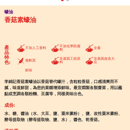
蠔油
香菇素蠔油
不加化學防腐
產
不加人工香料
全素
劑
品
特
非基因工程原
非基因改造大
無麩質
色:
料
豆
鮮味
李錦記香菇素蠔油以香菇替代蠔汁，含粒粒香菇，口感清爽而不
膩，味道鮮甜，為您的菜餚增添鮮味。最宜燜製各類齋菜，用以蘸
點或烹調各類粉麵、豆腐等，同樣美味出色。
成份:
水、糖、醬油（水、大豆、鹽、粟米澱粉）、鹽、改性粟米澱粉、
酵母提取物（酵母提取物、鹽、水）、醬色、乾香菇。