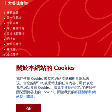
十大美味食譜
麻婆豆腐
粟米蛋花湯
京醬肉絲
梅子醬蒸排骨
黑椒洋蔥雞排
咕嚕肉
鮮蝦粉絲煲
醬爆雞丁
紅燒茄子
海南雞飯
關於本網站的 Cookies
聯絡我們
我們使用 Cookies 來監控網站流量和衡量網站表
現。當您點擊「OK」或網站上的任何內容，即代表您
允許網站放置 Cookies。請見
本連結
內容以了解如何
關閉瀏覽器上的 Cookies。閱讀我們的
私隱聲明
和
網
站使用條款
。
網站使用條款
私隱聲明
請勿出售我的個人信息
OK
加州線上私隱政策
索取個人資訊
無障礙合規政策
網站地圖