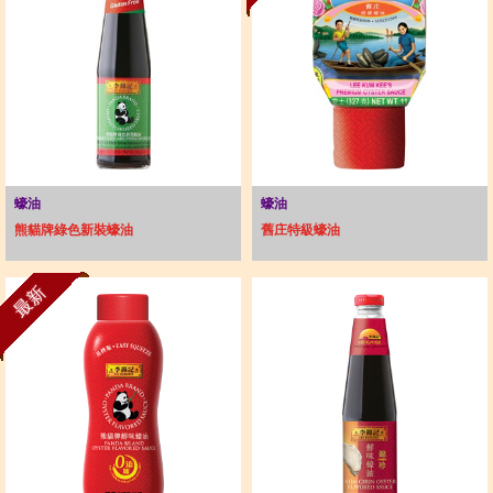
蠔油
蠔油
熊貓牌綠色新裝蠔油
舊庄特級蠔油
最新