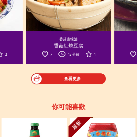
香菇素蠔油
香菇紅燒豆腐
2
7
15 分鐘
1
查看更多
你可能喜歡
最新