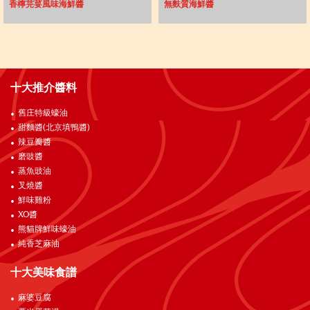
香檸芫荽風味海鮮醬
無麩質海鮮醬
十大推介醬料
舊庄特級蠔油
甜麵醬(北京填鴨醬)
辣豆瓣醬
磨豉醬
蒸魚豉油
叉燒醬
鮮味雞粉
XO醬
熊貓牌鮮味蠔油
純香芝麻油
十大美味食譜
麻婆豆腐