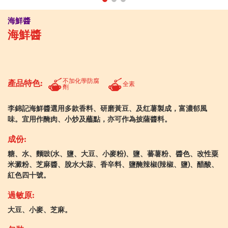
海鮮醬
海鮮醬
不加化學防腐
產品特色:
全素
劑
李錦記海鮮醬選用多款香料、研磨黃豆、及红薯製成，富濃郁風
味。宜用作醃肉、小炒及蘸點，亦可作為披薩醬料。
成份:
糖、水、麵豉(水、鹽、大豆、小麥粉)、鹽、蕃薯粉、醬色、改性粟
米澱粉、芝麻醬、脫水大蒜、香辛料、鹽醃辣椒(辣椒、鹽)、醋酸、
紅色四十號。
過敏原:
大豆、小麥、芝麻。