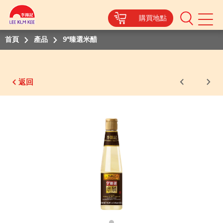
購買地點
Mobile
Menu
首頁
產品
9°臻選米醋
返回