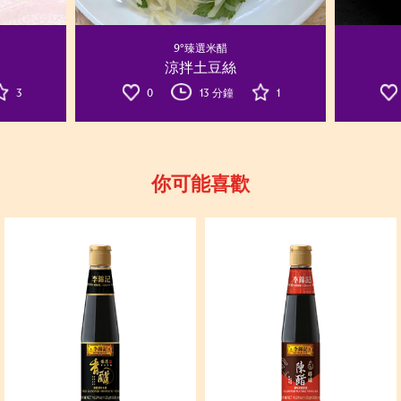
9°臻選米醋
涼拌土豆絲
3
0
13 分鐘
1
你可能喜歡