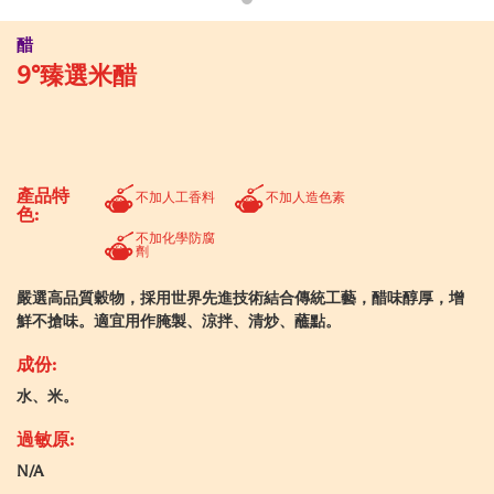
醋
9°臻選米醋
產品特
不加人工香料
不加人造色素
色:
不加化學防腐
劑
嚴選高品質穀物，採用世界先進技術結合傳統工藝，醋味醇厚，增
鮮不搶味。適宜用作腌製、涼拌、清炒、蘸點。
成份:
水、米。
過敏原:
N/A