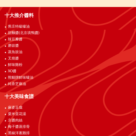
十大推介醬料
舊庄特級蠔油
甜麵醬(北京填鴨醬)
辣豆瓣醬
磨豉醬
蒸魚豉油
叉燒醬
鮮味雞粉
XO醬
熊貓牌鮮味蠔油
純香芝麻油
十大美味食譜
麻婆豆腐
粟米蛋花湯
京醬肉絲
梅子醬蒸排骨
黑椒洋蔥雞排