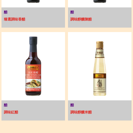
醋
醋
臻選調味香醋
調味醇釀陳醋
醋
醋
調味紅醋
調味醇釀米醋