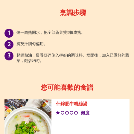
烹調步驟
燒一鍋熱開水，把全部蔬菜燙到8成熟。
將芡汁調匀備用。
起鍋熱油，爆香蒜碎倒入拌好的調味料。燒開後，加入已燙好的蔬
菜，翻炒均匀。
您可能喜歡的食譜
什錦肥牛粉絲湯
難度