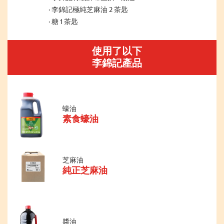
李錦記極純芝麻油 2 茶匙
糖 1 茶匙
使用了以下
李錦記產品
蠔油
素食蠔油
芝麻油
純正芝麻油
醬油