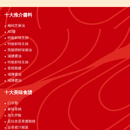
十大推介醬料
極純芝麻油
XO醬
特級鮮味生抽
特級鮮味生抽
熊貓牌鮮味蠔油
減鹽醬油
特級鮮味生抽
香橙雞醬
減鹽醬油
減鹽醬油
十大美味食譜
口水雞
麻辣香鍋
魚生拌飯
是拉差蛋黄醬雞翅
蒜香蜜汁雞翼