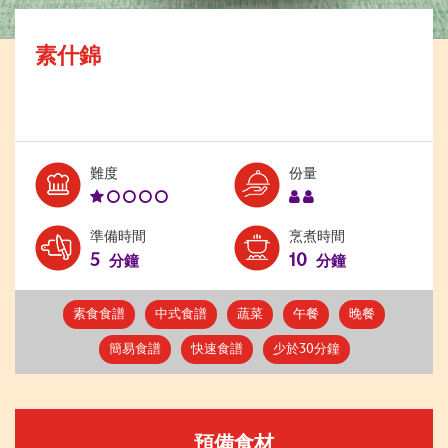
素什錦
Level:
Serves:
難度
份量
1
2
準備時間
烹煮時間
5
10
分鐘
分鐘
素食食譜
中式食譜
蔬菜
午餐
晚餐
簡易食譜
快速食譜
少於30分鐘
預備食材