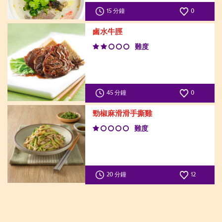
15 分鐘
0
鹵水牛脛
難度
45 分鐘
0
勁椒麻滑滑手撕雞
難度
20 分鐘
12