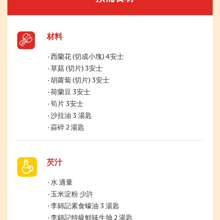
材料
西蘭花 (切成小塊) 4安士
草菇 (切片) 3安士
胡蘿蔔 (切片) 3安士
荷蘭豆 3安士
筍片 3安士
沙拉油 3 湯匙
蒜碎 2 湯匙
芡汁
水 適量
玉米淀粉 少許
李錦記素食蠔油 3 湯匙
李錦記特級鮮味生抽 2 湯匙