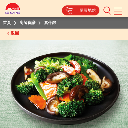
購買地點
Mobile
Menu
首頁
廚師食譜
素什錦
返回