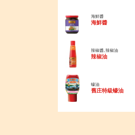
海鮮醬
海鮮醬
辣椒醬, 辣椒油
辣椒油
蠔油
舊庄特級蠔油