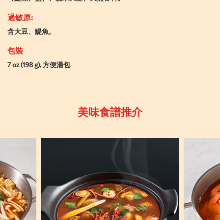
過敏原:
含大豆、鯷魚。
包裝
7 oz (198 g), 方便湯包
美味食譜推介