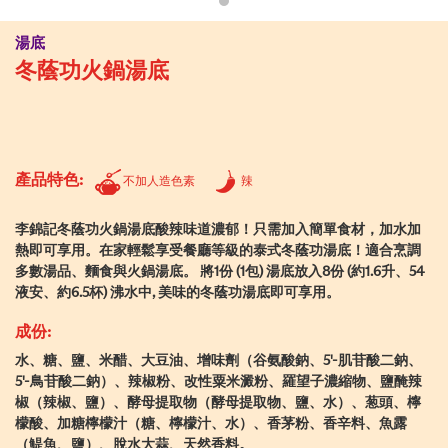
湯底
冬蔭功火鍋湯底
產品特色:
不加人造色素
辣
李錦記冬蔭功火鍋湯底酸辣味道濃郁！只需加入簡單食材，加水加
熱即可享用。在家輕鬆享受餐廳等級的泰式冬蔭功湯底！適合烹調
多數湯品、麵食與火鍋湯底。 將1份 (1包) 湯底放入8份 (約1.6升、54
液安、約6.5杯) 沸水中, 美味的冬蔭功湯底即可享用。
成份:
水、糖、鹽、米醋、大豆油、增味劑（谷氨酸鈉、5'-肌苷酸二鈉、
5'-鳥苷酸二鈉）、辣椒粉、改性粟米澱粉、羅望子濃縮物、鹽醃辣
椒（辣椒、鹽）、酵母提取物（酵母提取物、鹽、水）、葱頭、檸
檬酸、加糖檸檬汁（糖、檸檬汁、水）、香茅粉、香辛料、魚露
（鯷魚、鹽）、脫水大蒜、天然香料。