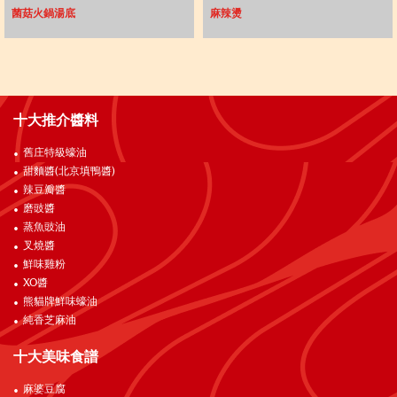
菌菇火鍋湯底
麻辣燙
十大推介醬料
舊庄特級蠔油
甜麵醬(北京填鴨醬)
辣豆瓣醬
磨豉醬
蒸魚豉油
叉燒醬
鮮味雞粉
XO醬
熊貓牌鮮味蠔油
純香芝麻油
十大美味食譜
麻婆豆腐