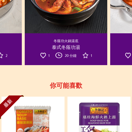
冬蔭功火鍋湯底
泰式冬蔭功湯
2
1
20 分鐘
1
你可能喜歡
最新