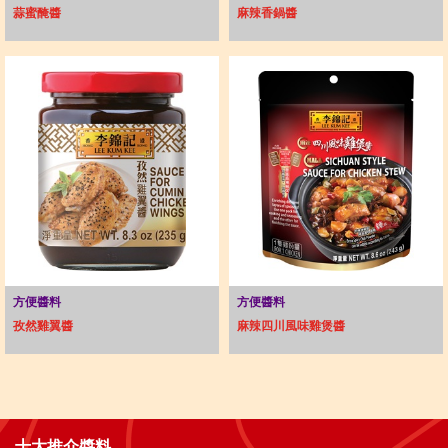
蒜蜜醃醬
麻辣香鍋醬
方便醬料
方便醬料
孜然雞翼醬
麻辣四川風味雞煲醬
十大推介醬料