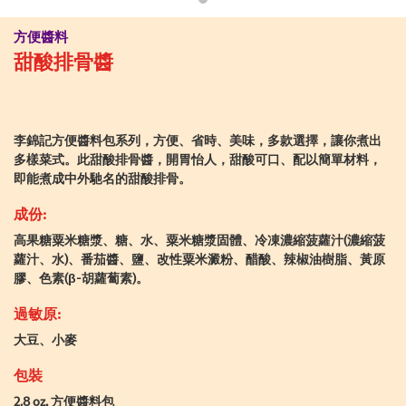
方便醬料
甜酸排骨醬
李錦記方便醬料包系列，方便、省時、美味，多款選擇，讓你煮出
多樣菜式。此甜酸排骨醬，開胃怡人，甜酸可口、配以簡單材料，
即能煮成中外馳名的甜酸排骨。
成份:
高果糖粟米糖漿、糖、水、粟米糖漿固體、冷凍濃縮菠蘿汁(濃縮菠
蘿汁、水)、番茄醬、鹽、改性粟米澱粉、醋酸、辣椒油樹脂、黃原
膠、色素(β-胡蘿蔔素)。
過敏原:
大豆、小麥
包裝
2.8 oz, 方便醬料包