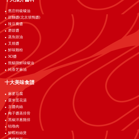
舊庄特級蠔油
甜麵醬(北京填鴨醬)
辣豆瓣醬
磨豉醬
蒸魚豉油
叉燒醬
鮮味雞粉
XO醬
熊貓牌鮮味蠔油
純香芝麻油
十大美味食譜
麻婆豆腐
粟米蛋花湯
京醬肉絲
梅子醬蒸排骨
黑椒洋蔥雞排
咕嚕肉
鮮蝦粉絲煲