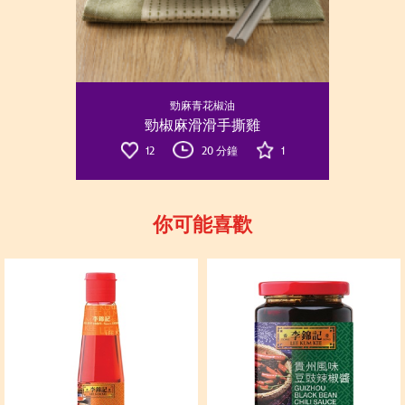
勁麻青花椒油
勁椒麻滑滑手撕雞
12
20 分鐘
1
你可能喜歡