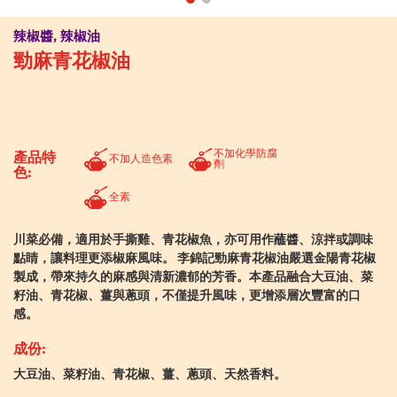
辣椒醬, 辣椒油
勁麻青花椒油
不加化學防腐
產品特
不加人造色素
劑
色:
全素
川菜必備，適用於手撕雞、青花椒魚，亦可用作蘸醬、涼拌或調味
點睛，讓料理更添椒麻風味。 李錦記勁麻青花椒油嚴選金陽青花椒
製成，帶來持久的麻感與清新濃郁的芳香。本產品融合大豆油、菜
籽油、青花椒、薑與蔥頭，不僅提升風味，更增添層次豐富的口
感。
成份:
大豆油、菜籽油、青花椒、薑、蔥頭、天然香料。