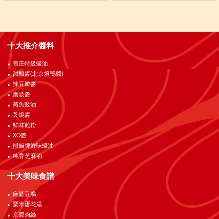
十大推介醬料
舊庄特級蠔油
甜麵醬(北京填鴨醬)
辣豆瓣醬
磨豉醬
蒸魚豉油
叉燒醬
鮮味雞粉
XO醬
熊貓牌鮮味蠔油
純香芝麻油
十大美味食譜
麻婆豆腐
粟米蛋花湯
京醬肉絲