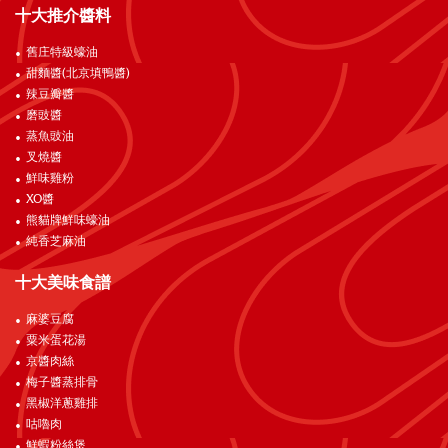
十大推介醬料
舊庄特級蠔油
甜麵醬(北京填鴨醬)
辣豆瓣醬
磨豉醬
蒸魚豉油
叉燒醬
鮮味雞粉
XO醬
熊貓牌鮮味蠔油
純香芝麻油
十大美味食譜
麻婆豆腐
粟米蛋花湯
京醬肉絲
梅子醬蒸排骨
黑椒洋蔥雞排
咕嚕肉
鮮蝦粉絲煲