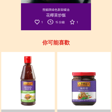
熊貓牌綠色新裝蠔油
花椰菜炒飯
1
15 分鐘
1
你可能喜歡