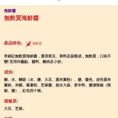
海鮮醬
無麩質海鮮醬
產品特色:
無麩質
李錦記無麩質海鮮醬，選用黃豆、香料及蒜製成，無麩質，口味不
變! 宜用作蘸點、醬料、醃肉及小炒。
成份:
糖、水、麵豉（水、鹽、大豆、粟米澱粉）、鹽、醬色、改性粟米
澱粉、米醋、蕃薯粉、芝麻醬、脫水大蒜、香辛料、鹽漬辣椒（辣
椒、鹽）、紅色四十號。
過敏原:
大豆、芝麻。