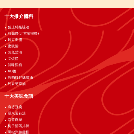
十大推介醬料
舊庄特級蠔油
甜麵醬(北京填鴨醬)
辣豆瓣醬
磨豉醬
蒸魚豉油
叉燒醬
鮮味雞粉
XO醬
熊貓牌鮮味蠔油
純香芝麻油
十大美味食譜
麻婆豆腐
粟米蛋花湯
京醬肉絲
梅子醬蒸排骨
黑椒洋蔥雞排