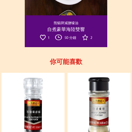
熊貓牌減鹽蠔油
自煮豪華海陸雙響
1
50 分鐘
2
你可能喜歡