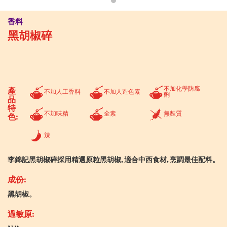
香料
黑胡椒碎
不加化學防腐
產
不加人工香料
不加人造色素
劑
品
特
不加味精
全素
無麩質
色:
辣
李錦記黑胡椒碎採用精選原粒黑胡椒, 適合中西食材, 烹調最佳配料。
成份:
黑胡椒。
過敏原: