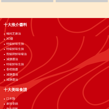
十大推介醬料
極純芝麻油
XO醬
特級鮮味生抽
特級鮮味生抽
熊貓牌鮮味蠔油
減鹽醬油
特級鮮味生抽
香橙雞醬
減鹽醬油
減鹽醬油
十大美味食譜
口水雞
麻辣香鍋