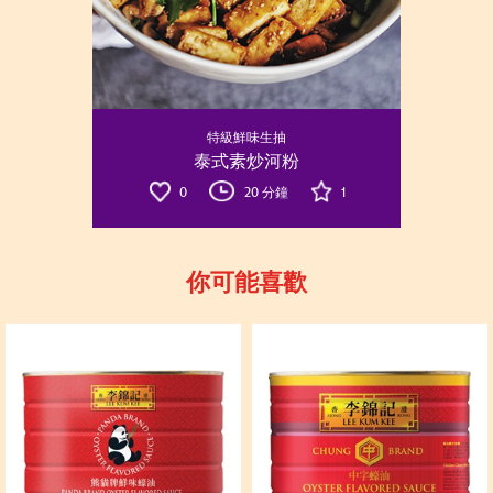
特級鮮味生抽
泰式素炒河粉
0
20 分鐘
1
你可能喜歡