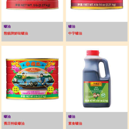
蠔油
蠔油
熊貓牌鮮味蠔油
中字蠔油
蠔油
蠔油
舊庄特級蠔油
素食蠔油