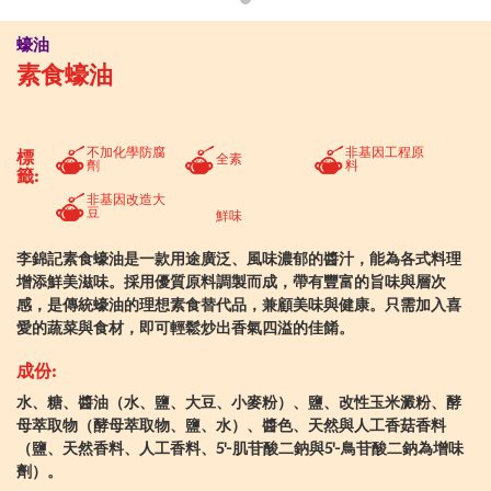
蠔油
素食蠔油
不加化學防腐
非基因工程原
標
全素
劑
料
籤:
非基因改造大
豆
鮮味
李錦記素食蠔油
是一款用途廣泛、風味濃郁的醬汁，能為各式料理
增添鮮美滋味。採用優質原料調製而成，帶有豐富的旨味與層次
感，是傳統蠔油的理想素食替代品，兼顧美味與健康。只需加入喜
愛的蔬菜與食材，即可輕鬆炒出香氣四溢的佳餚。
成份:
水、糖、醬油（水、鹽、大豆、小麥粉）、鹽、改性玉米澱粉、酵
母萃取物（酵母萃取物、鹽、水）、醬色、天然與人工香菇香料
（鹽、天然香料、人工香料、5'-肌苷酸二鈉與5'-鳥苷酸二鈉為增味
劑）。