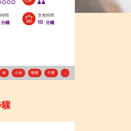
備時間
烹煮時間
10
分鐘
分鐘
豬
小食
晚餐
午餐
...
步驟