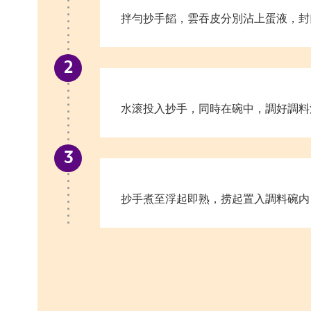
拌勻抄手饀，雲吞皮分別沾上蛋液，封口
水滚投入抄手，同時在碗中，調好調料
抄手煮至浮起即熟，捞起置入調料碗内