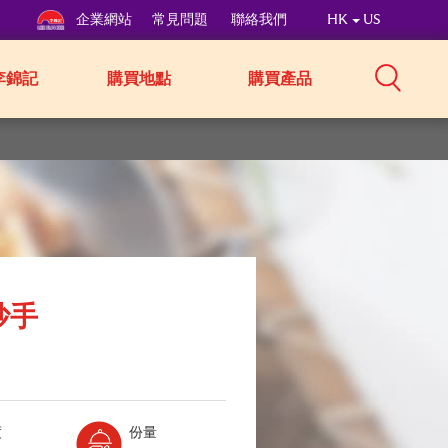
企業網站
常見問題
聯絡我們
HK
US
李錦記
購買地點
購買產品
抄手
Level:
Serves:
度
份量
1
2