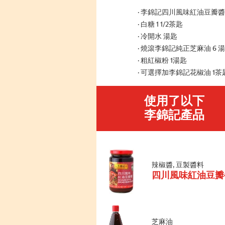
李錦記四川風味紅油豆瓣醬 
白糖 1 1/2茶匙
冷開水 湯匙
燒滾李錦記純正芝麻油 6 
粗紅椒粉 1湯匙
可選擇加李錦記花椒油 1茶
使用了以下
李錦記產品
辣椒醬, 豆製醬料
四川風味紅油豆瓣
芝麻油