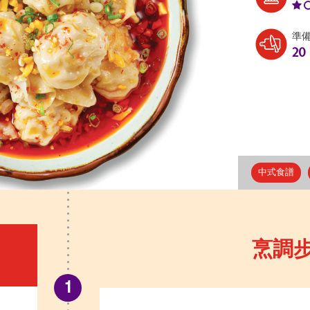
準
20
中式食譜
烹調