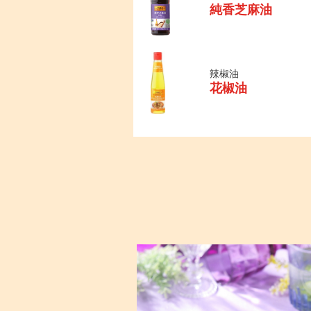
純香芝麻油
辣椒油
花椒油