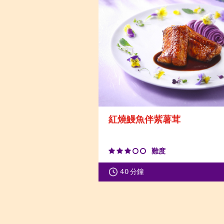
紅燒鰻魚伴紫薯茸
難度
40 分鐘