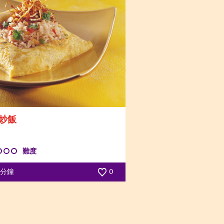
炒飯
難度
8 分鐘
0