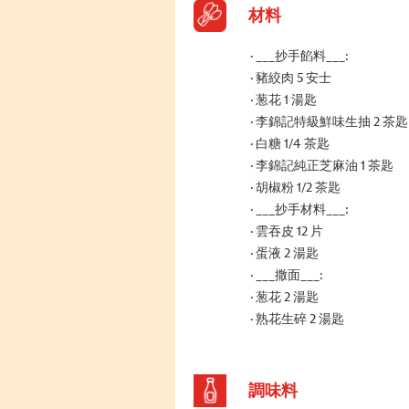
材料
___抄手餡料___:
豬絞肉 5 安士
葱花 1 湯匙
李錦記特級鮮味生抽 2 茶匙
白糖 1/4 茶匙
李錦記純正芝麻油 1 茶匙
胡椒粉 1/2 茶匙
___抄手材料___:
雲吞皮 12 片
蛋液 2 湯匙
___撒面___:
葱花 2 湯匙
熟花生碎 2 湯匙
調味料