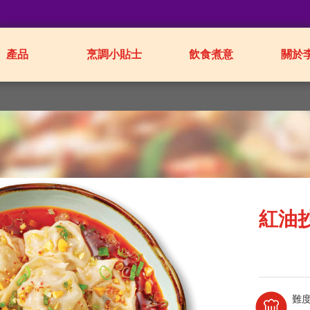
業
產品
烹調小貼士
飲食煮意
關於
紅油
難