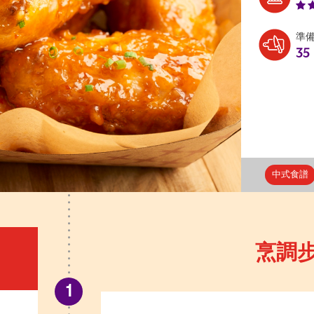
準
35
中式食譜
烹調