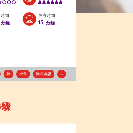
備時間
烹煮時間
15
分鐘
分鐘
雞
小食
簡易食譜
...
步驟