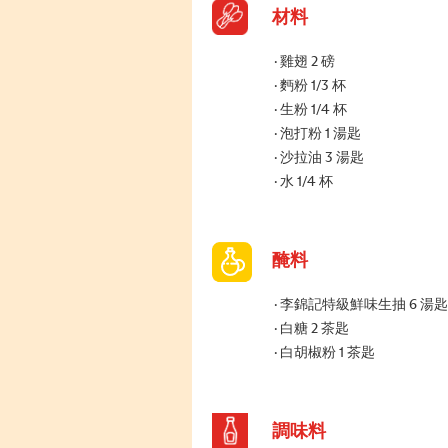
材料
雞翅 2 磅
麪粉 1/3 杯
生粉 1/4 杯
泡打粉 1 湯匙
沙拉油 3 湯匙
水 1/4 杯
醃料
李錦記特級鮮味生抽 6 湯匙
白糖 2 茶匙
白胡椒粉 1 茶匙
調味料