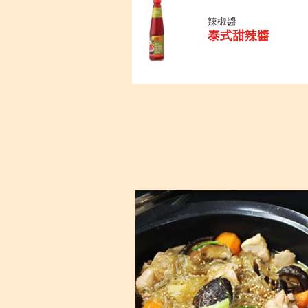
辣椒醬
泰式甜辣醬