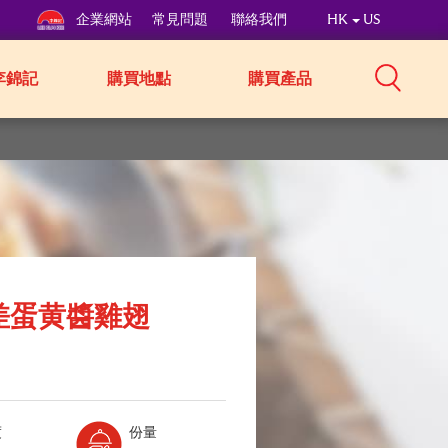
企業網站
常見問題
聯絡我們
HK
US
李錦記
購買地點
購買產品
差蛋黄醬雞翅
Level:
Serves:
度
份量
2
6