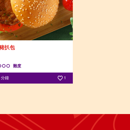
豬扒包
難度
0 分鐘
1