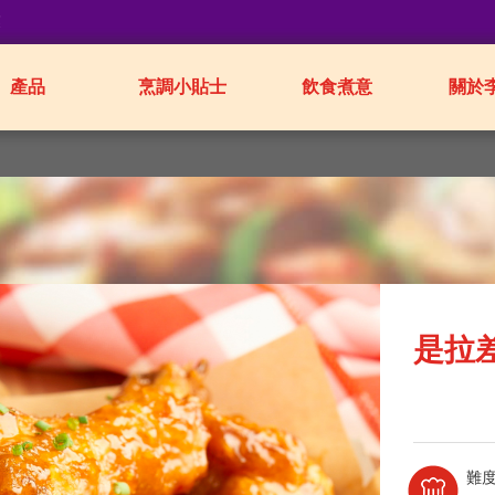
業
產品
烹調小貼士
飲食煮意
關於
是拉
難