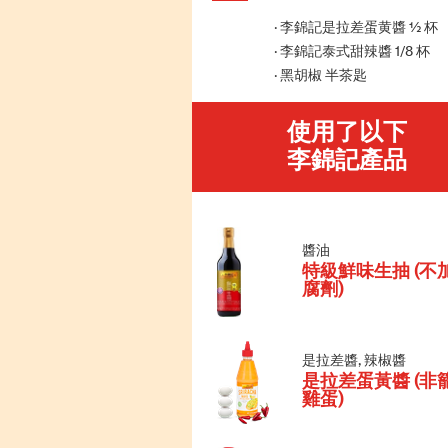
李錦記是拉差蛋黄醬 ½ 杯
李錦記泰式甜辣醬 1/8 杯
黑胡椒 半茶匙
使用了以下
李錦記產品
醬油
特級鮮味生抽 (不
腐劑)
是拉差醬, 辣椒醬
是拉差蛋黃醬 (非
雞蛋)