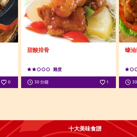
甜酸排骨
蠔油
難度
0
30 分鐘
1
3
十大美味食譜