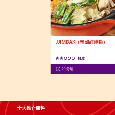
JJIMDAK（韓國紅燒雞）
難度
70 分鐘
十大推介醬料