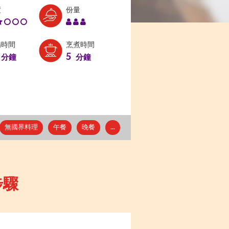
Level:
Serves:
度
份量
2
3
備時間
烹煮時間
5
分鐘
分鐘
無國界料理
午餐
晚餐
...
步驟