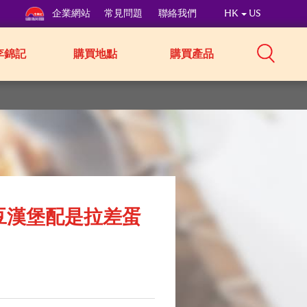
企業網站
常見問題
聯絡我們
HK
US
李錦記
購買地點
購買產品
豆漢堡配是拉差蛋