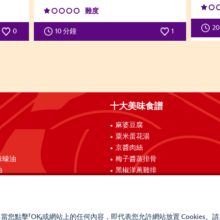
難度
2
0
10 分鐘
1
十大美味食譜
麻婆豆腐
粟米蛋花湯
京醬肉絲
味蠔油
梅子醬蒸排骨
油
黑椒洋蔥雞排
。當您點擊「OK」或網站上的任何內容，即代表您允許網站放置 Cookies。