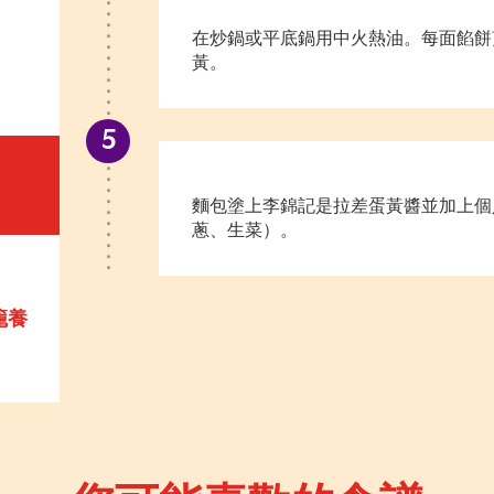
在炒鍋或平底鍋用中火熱油。每面餡餅煎
黃。
麵包塗上李錦記是拉差蛋黃醬並加上個
蔥、生菜）。
籠養