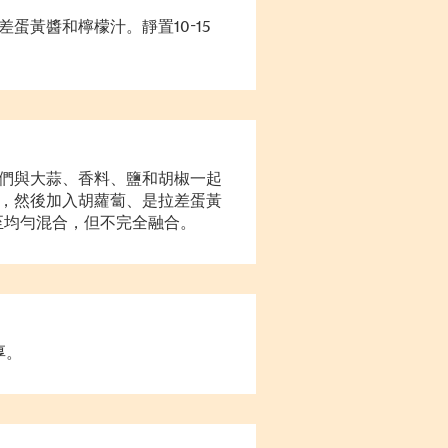
蛋黃醬和檸檬汁。靜置10-15
們與大蒜、香料、鹽和胡椒一起
，然後加入胡蘿蔔、是拉差蛋黃
至均勻混合，但不完全融合。
厚。