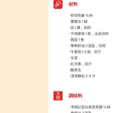
材料
即溶燕麥 ¼ 杯
鷹嘴豆 1 罐
蒜 1 瓣，剁碎
中胡蘿蔔 1 根，去皮切碎
雞蛋 1 隻
葡萄籽油 2 湯匙，待用
牛番茄 1-2 個，切片
生菜
紅洋蔥，切片
酸黃瓜
漢堡麵包 3-4 片
調味料
李錦記是拉差蛋黃醬 ¼ 杯