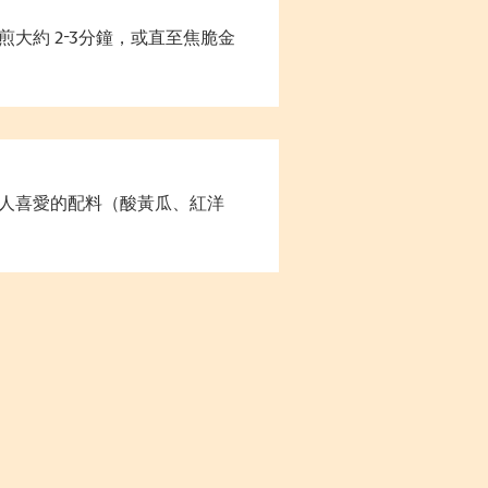
大約 2-3分鐘，或直至焦脆金
人喜愛的配料（酸黃瓜、紅洋