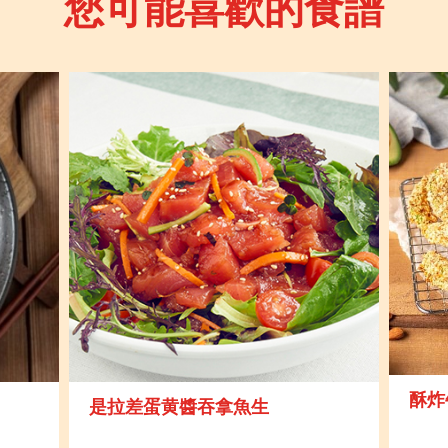
您可能喜歡的食譜
酥炸
是拉差蛋黄醬吞拿魚生