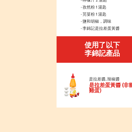
檸檬汁 2 湯匙
孜然粉 1 湯匙
芫荽粉 1 湯匙
鹽和胡椒，調味
李錦記是拉差蛋黃醬
使用了以下
李錦記產品
是拉差醬, 辣椒醬
是拉差蛋黃醬 (非
雞蛋)