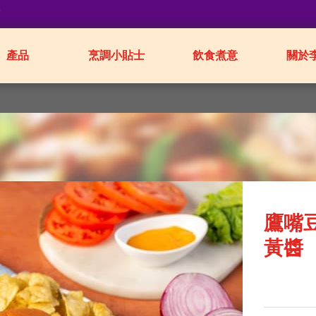
業
產品
烹調小貼士
飲食煮意
關於
鷹嘴
黃醬