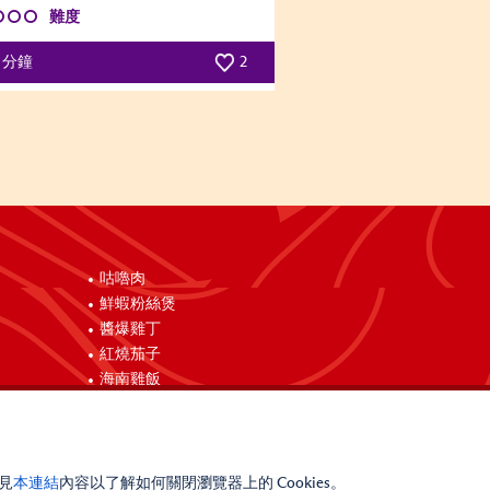
難度
0 分鐘
2
咕嚕肉
鮮蝦粉絲煲
醬爆雞丁
紅燒茄子
海南雞飯
請見
本連結
內容以了解如何關閉瀏覽器上的 Cookies。