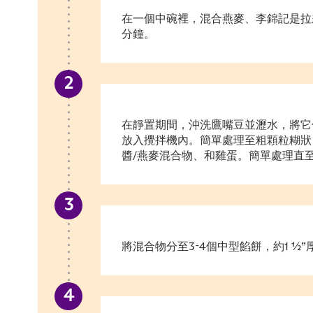
在一個中碗裡，混合燕麥、李錦記是拉差
分鐘。
在靜置期間，沖洗鷹嘴豆並瀝水，將它
放入攪拌機內。簡單處理至粗顆粒糊狀
醬/燕麥混合物、和雞蛋。簡單處理直
將混合物分至3-4個中型餡餅，約1 ½”