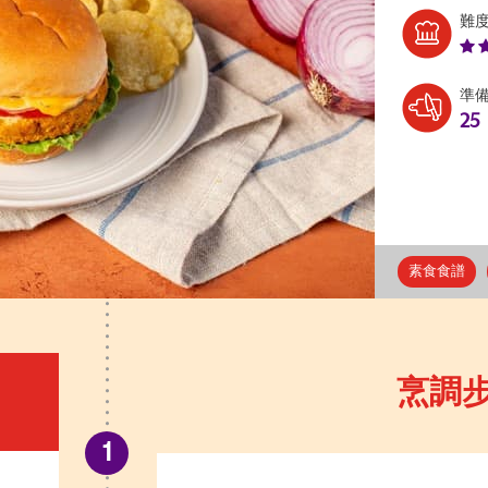
難
準
25
素食食譜
烹調