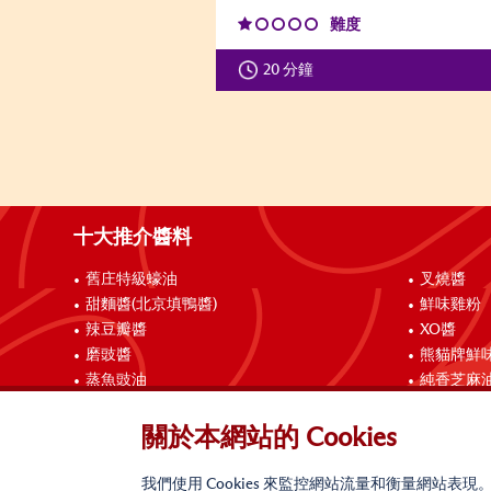
難度
20 分鐘
十大推介醬料
舊庄特級蠔油
叉燒醬
甜麵醬(北京填鴨醬)
鮮味雞粉
辣豆瓣醬
XO醬
磨豉醬
熊貓牌鮮
蒸魚豉油
純香芝麻
聯絡我們
關於本網站的 Cookies
我們使用 Cookies 來監控網站流量和衡量網站表現