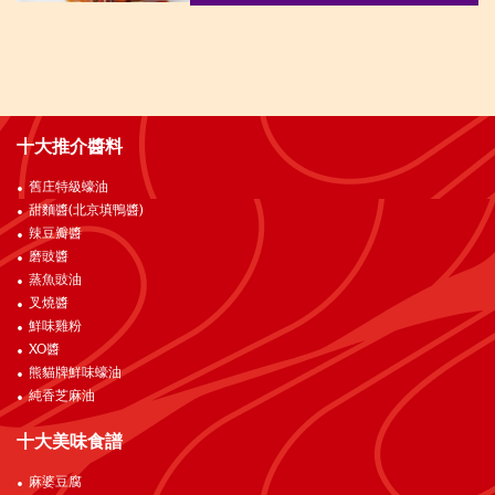
十大推介醬料
舊庄特級蠔油
甜麵醬(北京填鴨醬)
辣豆瓣醬
磨豉醬
蒸魚豉油
叉燒醬
鮮味雞粉
XO醬
熊貓牌鮮味蠔油
純香芝麻油
十大美味食譜
麻婆豆腐