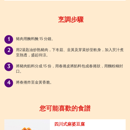
烹調步驟
豬肉用醃料醃
15
分鐘。
用
2
湯匙油炒熟豬肉，下冬菇、韭黃及芽菜炒至軟身，加入芡汁煮
至熱透，盛起待涼。
將豬肉餡料分成
15
份，用春捲皮將餡料包成春捲狀，用麵粉糊封
口。
將春捲炸至金黃香脆。
您可能喜歡的食譜
四川式麻婆豆腐