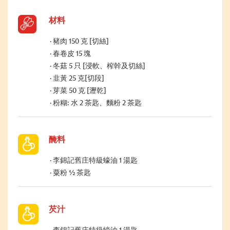
材料
豬肉 150 克 [切絲]
春卷皮 15 塊
冬菇 5 只 [浸軟、榨幹及切絲]
韭黃 25 克[切段]
芽菜 50 克 [瀝乾]
粉糊: 水 2 茶匙、麵粉 2 茶匙
醃料
李錦記舊庄特級蠔油 1 湯匙
粟粉 ½ 茶匙
芡汁