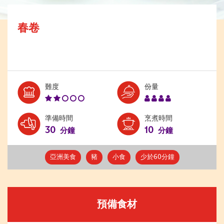
春卷
Level:
Serves:
難度
份量
2
4
準備時間
烹煮時間
30
10
分鐘
分鐘
亞洲美食
豬
小食
少於60分鐘
預備食材