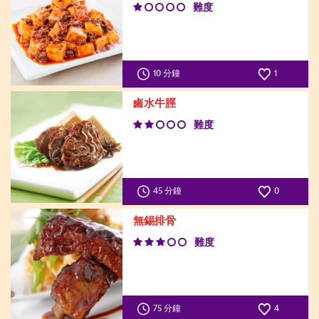
難度
10 分鐘
1
鹵水牛脛
難度
45 分鐘
0
無錫排骨
難度
75 分鐘
4