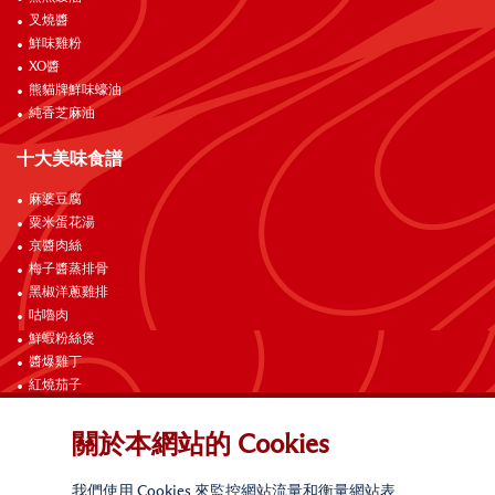
叉燒醬
鮮味雞粉
XO醬
熊貓牌鮮味蠔油
純香芝麻油
十大美味食譜
麻婆豆腐
粟米蛋花湯
京醬肉絲
梅子醬蒸排骨
黑椒洋蔥雞排
咕嚕肉
鮮蝦粉絲煲
醬爆雞丁
紅燒茄子
海南雞飯
關於本網站的 Cookies
聯絡我們
我們使用 Cookies 來監控網站流量和衡量網站表