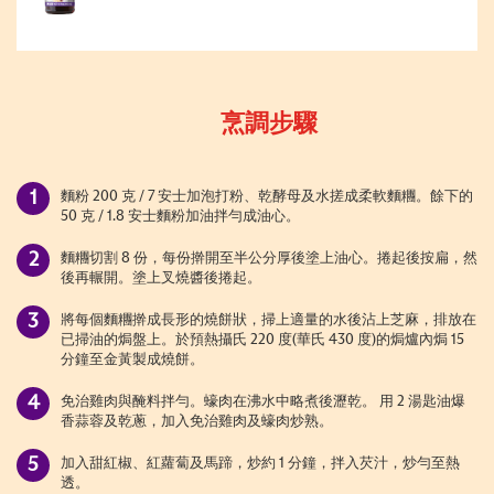
烹調步驟
麵粉 200 克 / 7 安士加泡打粉、乾酵母及水搓成柔軟麵糰。餘下的
50 克 / 1.8 安士麵粉加油拌勻成油心。
麵糰切割 8 份，每份擀開至半公分厚後塗上油心。捲起後按扁，然
後再輾開。塗上叉燒醬後捲起。
將每個麵糰擀成長形的燒餅狀，掃上適量的水後沾上芝麻，排放在
已掃油的焗盤上。於預熱攝氏 220 度(華氏 430 度)的焗爐內焗 15
分鐘至金黃製成燒餅。
免治雞肉與醃料拌勻。蠔肉在沸水中略煮後瀝乾。 用 2 湯匙油爆
香蒜蓉及乾蔥，加入免治雞肉及蠔肉炒熟。
加入甜紅椒、紅蘿蔔及馬蹄，炒約 1 分鐘，拌入芡汁，炒勻至熱
透。