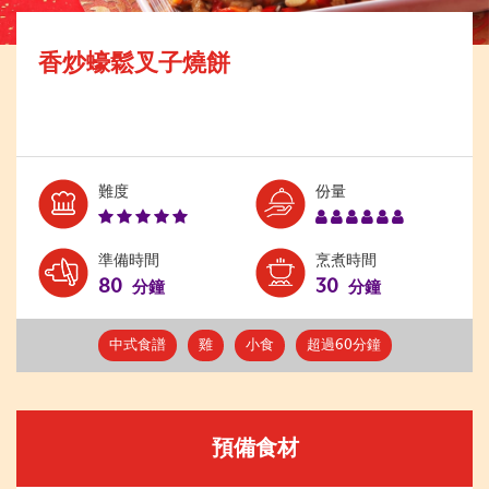
香炒蠔鬆叉子燒餅
Level:
Serves:
難度
份量
5
6
準備時間
烹煮時間
80
30
分鐘
分鐘
中式食譜
雞
小食
超過60分鐘
預備食材