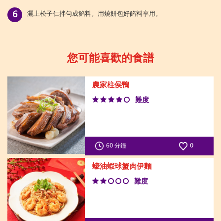
灑上松子仁拌勻成餡料。用燒餅包好餡料享用。
您可能喜歡的食譜
農家柱侯鴨
難度
60 分鐘
0
蠔油蝦球蟹肉伊麵
難度