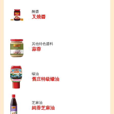
醃醬
叉燒醬
其他特色醬料
蒜蓉
蠔油
舊庄特級蠔油
芝麻油
純香芝麻油