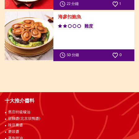
22 分鐘
1
海參扣鮑魚
難度
50 分鐘
0
十大推介醬料
舊庄特級蠔油
甜麵醬(北京填鴨醬)
辣豆瓣醬
磨豉醬
蒸魚豉油