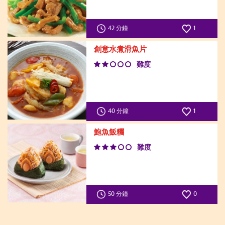
42 分鐘
1
創意水煮滑魚片
難度
40 分鐘
1
鮑魚飯糰
難度
50 分鐘
0