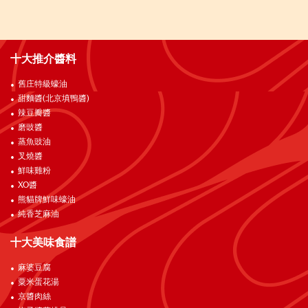
十大推介醬料
舊庄特級蠔油
甜麵醬(北京填鴨醬)
辣豆瓣醬
磨豉醬
蒸魚豉油
叉燒醬
鮮味雞粉
XO醬
熊貓牌鮮味蠔油
純香芝麻油
十大美味食譜
麻婆豆腐
粟米蛋花湯
京醬肉絲