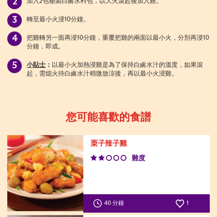
加入2包秘製白鹵水料包，以大火滾起後加入雞。
轉至最小火浸10分鐘。
把雞轉另一面再浸10分鐘，重覆把雞的兩面以最小火，分別再浸10
分鐘，即成。
小貼士
：
以最小火加熱浸雞是為了保持白鹵水汁的溫度，如果滾
起，需熄火待白鹵水汁稍微放涼後，再以最小火浸雞。
您可能喜歡的食譜
栗子辣子雞
難度
40 分鐘
1