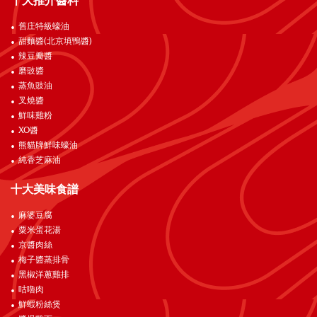
十大推介醬料
舊庄特級蠔油
甜麵醬(北京填鴨醬)
辣豆瓣醬
磨豉醬
蒸魚豉油
叉燒醬
鮮味雞粉
XO醬
熊貓牌鮮味蠔油
純香芝麻油
十大美味食譜
麻婆豆腐
粟米蛋花湯
京醬肉絲
梅子醬蒸排骨
黑椒洋蔥雞排
咕嚕肉
鮮蝦粉絲煲