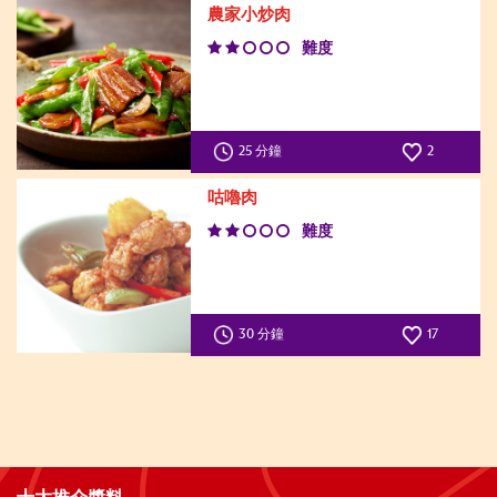
農家小炒肉
難度
25 分鐘
2
咕嚕肉
難度
30 分鐘
17