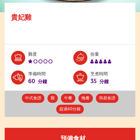
貴妃雞
Level:
Serves:
難度
份量
1
5
準備時間
烹煮時間
60
35
分鐘
分鐘
中式食譜
雞
午餐
晚餐
簡易食譜
超過60分鐘
預備食材