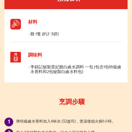
材料
雞 1隻 (約2-3磅)
調味料
李錦記秘製貴妃雞白鹵水調料 一包 (包含1包特級鹵
水香料和2包秘製白鹵水料包)
烹調步驟
將特級鹵水香料加入4杯水 (32盎司)，煲滾後熄火焗1小時。