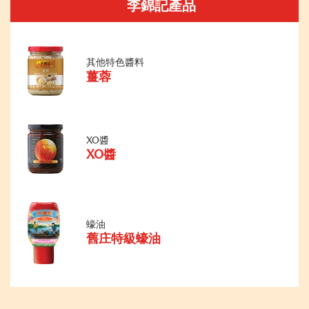
李錦記產品
其他特色醬料
薑蓉
XO醬
XO醬
蠔油
舊庄特級蠔油