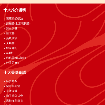
十大推介醬料
舊庄特級蠔油
甜麵醬(北京填鴨醬)
辣豆瓣醬
磨豉醬
蒸魚豉油
叉燒醬
鮮味雞粉
XO醬
熊貓牌鮮味蠔油
純香芝麻油
十大美味食譜
麻婆豆腐
粟米蛋花湯
京醬肉絲
梅子醬蒸排骨
黑椒洋蔥雞排