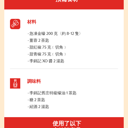
材料
急凍金蠔 200 克〈約 8-12 隻〉
薑蓉 2 茶匙
甜紅椒 75 克﹝切角﹞
甜青椒 75 克﹝切角﹞
李錦記 XO 醬 2 湯匙
調味料
李錦記舊庄特級蠔油 1 茶匙
糖 2 茶匙
紹酒 2 湯匙
使用了以下