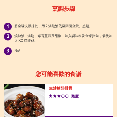
烹調步驟
將金蠔洗淨抹乾，用 2 湯匙油煎至兩面金黃。盛起。
燒熱油 1 湯匙，爆香薑蓉及甜椒，加入調味料及金蠔拌勻，最後加
入 XO 醬即成。
N/A
您可能喜歡的食譜
生炒糖醋排骨
難度