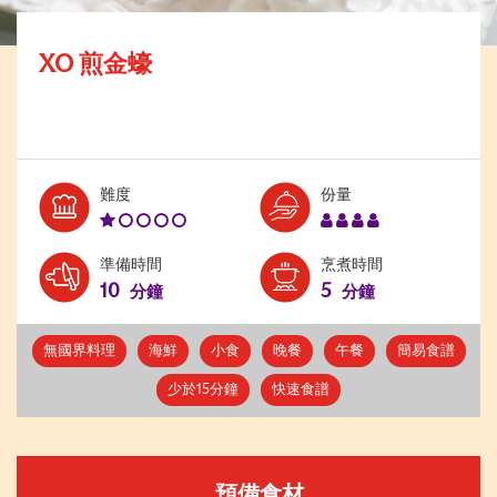
XO 煎金蠔
Level:
Serves:
難度
份量
1
4
準備時間
烹煮時間
10
5
分鐘
分鐘
無國界料理
海鮮
小食
晚餐
午餐
簡易食譜
少於15分鐘
快速食譜
預備食材