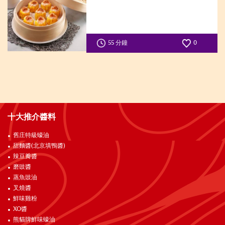
55 分鐘
0
十大推介醬料
舊庄特級蠔油
甜麵醬(北京填鴨醬)
辣豆瓣醬
磨豉醬
蒸魚豉油
叉燒醬
鮮味雞粉
XO醬
熊貓牌鮮味蠔油