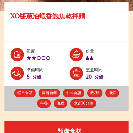
XO醬蔥油蝦香鮑魚乾拌麵
Level:
Serves:
難度
份量
2
2
準備時間
烹煮時間
5
20
分鐘
分鐘
假日食譜
農曆新年
中式食譜
飯/麵
海鮮
午餐
晚餐
少於30分鐘
預備食材