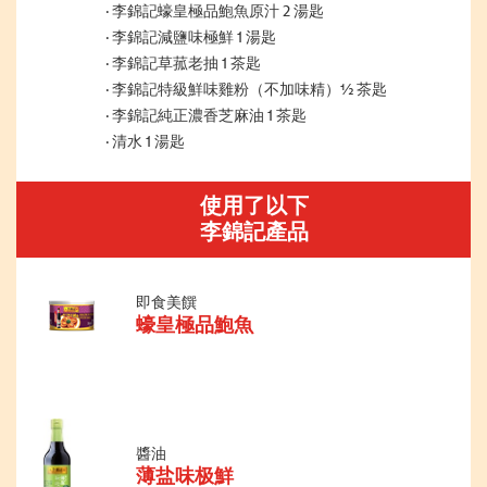
李錦記蠔皇極品鮑魚原汁 2 湯匙
李錦記減鹽味極鮮 1 湯匙
李錦記草菰老抽 1 茶匙
李錦記特級鮮味雞粉（不加味精）½ 茶匙
李錦記純正濃香芝麻油 1 茶匙
清水 1 湯匙
使用了以下
李錦記產品
即食美饌
蠔皇極品鮑魚
醬油
薄盐味极鮮