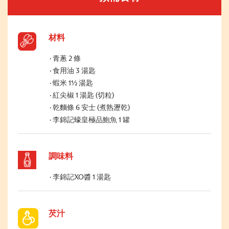
材料
青蔥 2 條
食用油 3 湯匙
蝦米 1½ 湯匙
紅尖椒 1 湯匙 (切粒)
乾麵條 6 安士 (煮熟瀝乾)
李錦記蠔皇極品鮑魚 1 罐
調味料
李錦記XO醬 1 湯匙
芡汁