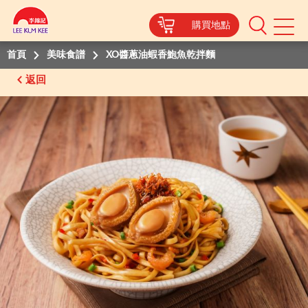
購買地點
Mobile
Menu
首頁
美味食譜
XO醬蔥油蝦香鮑魚乾拌麵
返回