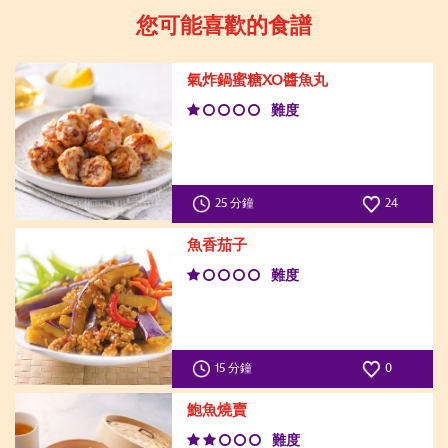
您可能喜歡的食譜
氣炸鍋蜜糖XO醬魚丸
難度
25 分鐘
24
魚香茄子
難度
15 分鐘
0
鮑魚燒賣
難度