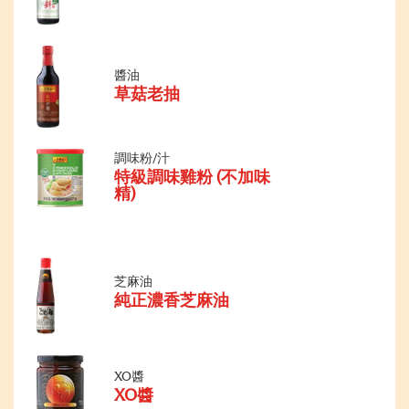
醬油
草菇老抽
調味粉/汁
特級調味雞粉 (不加味
精)
芝麻油
純正濃香芝麻油
XO醬
XO醬