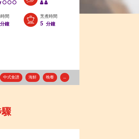
備時間
烹煮時間
5
分鐘
分鐘
中式食譜
海鮮
晚餐
...
步驟