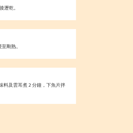
後瀝乾。
浸至剛熟。
味料及雲耳煮 2 分鐘，下魚片拌