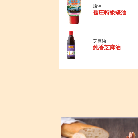
蠔油
舊庄特級蠔油
芝麻油
純香芝麻油