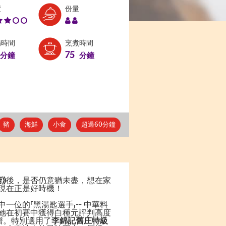
Level:
Serves:
度
份量
3
2
備時間
烹煮時間
75
分鐘
分鐘
豬
海鮮
小食
超過60分鐘
》
後，是否仍意猶未盡，想在家
現在正是好時機！
一位的「黑湯匙選手」-- 中華料
她在初賽中獲得白種元評判高度
譜。特別選用了
李錦記舊庄特級