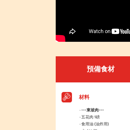
預備食材
材料
---東坡肉---
五花肉 1磅
食用油 (油炸用)