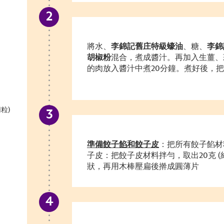
將水、
李錦記舊庄特級蠔油
、糖、
李錦
胡椒粉
混合，煮成醬汁。再加入生薑、
的肉放入醬汁中煮
20
分鐘。煮好後，把
切粒)
準備餃子餡和餃子皮
：把所有餃子餡材
子皮：把餃子皮材料拌勻，取出
20
克 
狀，再用木棒壓扁後擀成圓薄片