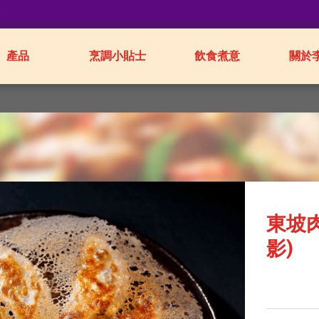
業
產品
烹調小貼士
飲食煮意
關於
東坡肉
影)