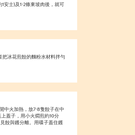
1安士)
及
1-2
條東坡肉後，就可
並把冰花煎餃的麵粉水材料拌勻
開中火加熱，放
7-8
隻餃子在中
蓋上蓋子，用小火燜煎約
10
分
，見餃與鑊分離。用碟子蓋住鑊