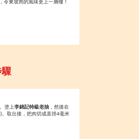
，令東坡肉的風味更上一層樓！
步驟
。塗上
李錦記特級老抽
，然後在
鐘
)
。取出後，把肉切成直徑
4
毫米