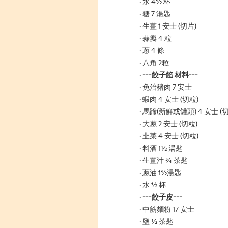
水 4½ 杯
糖 7 湯匙
生薑 1 安士 (切片)
蒜瓣 4 粒
蔥 4 條
八角 2粒
---餃子餡 材料---
免治豬肉 7 安士
蝦肉 4 安士 (切粒)
馬蹄(新鮮或罐頭) 4 安士 (
大蔥 2 安士 (切粒)
韭菜 4 安士 (切粒)
料酒 1½ 湯匙
生薑汁 ¾ 茶匙
蔥油 1½湯匙
水 ½ 杯
---餃子皮---
中筋麵粉 17 安士
鹽 ½ 茶匙