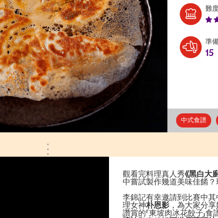
難
準
15
中式食譜
觀看完料理真人秀
《黑白大廚
中嘗試製作幾道美味佳餚？
李錦記有幸邀請到比賽中其中
理女神
朴恩影
，為大家分享
讚賞的「東坡肉冰花餃子」食