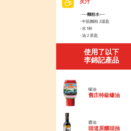
芡汁
---麵粉水---
中筋麵粉 2湯匙
水 1杯
油 2 茶匙
使用了以下
李錦記產品
蠔油
舊庄特級蠔油
醬油
頭道原釀頭抽