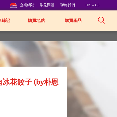
企業網站
常見問題
聯絡我們
HK
US
李錦記
購買地點
購買產品
冰花餃子 (by朴恩