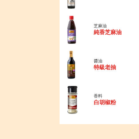
芝麻油
純香芝麻油
醬油
特級老抽
香料
白胡椒粉