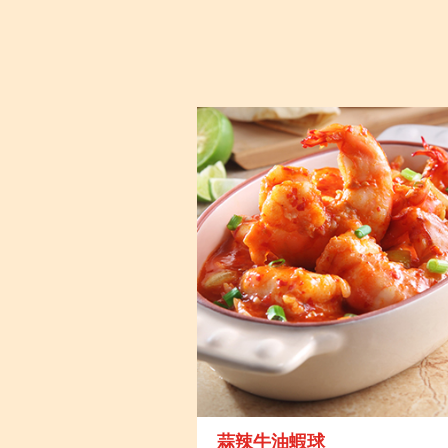
蒜辣牛油蝦球