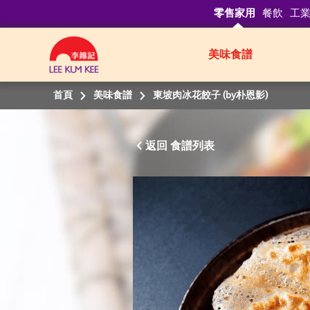
零售家用
餐飲
工
美味食譜
首頁
美味食譜
東坡肉冰花餃子 (by朴恩影)
返回