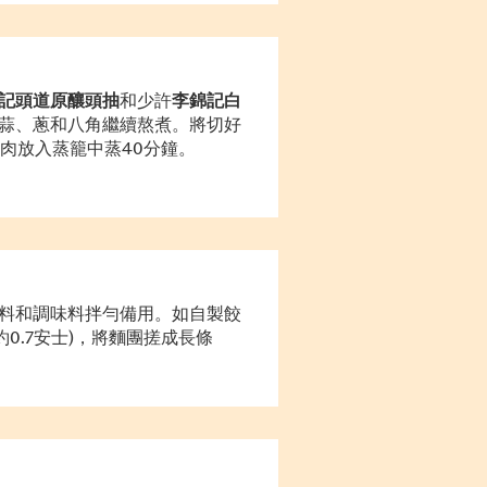
記頭道原釀頭抽
和少許
李錦記白
蒜、蔥和八角繼續熬煮。將切好
肉放入蒸籠中蒸
40
分鐘。
料和調味料拌勻備用。如自製餃
(約0.7安士)，將麵團搓成長條