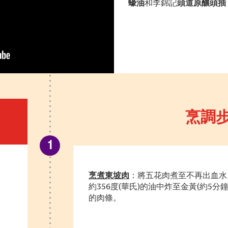
蠔油
和李錦記
頭道原釀頭抽
烹調
烹煮東坡肉
：將五花肉煮至不再出血水
約
356
度
(
華氏
)
的油中炸至金黃
(
約
5
分
的肉條。