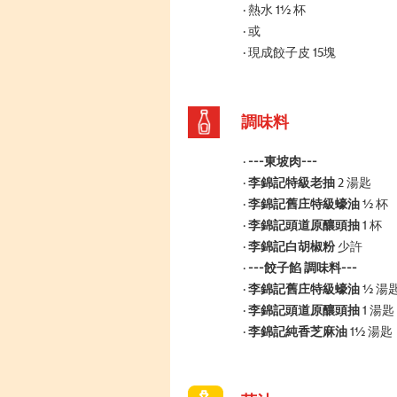
熱水 1½ 杯
或
現成餃子皮 15塊
調味料
---東坡肉---
李錦記特級老抽
2 湯匙
李錦記舊庄特級蠔油
½ 杯
李錦記頭道原釀頭抽
1 杯
李錦記白胡椒粉
少許
---餃子餡 調味料---
李錦記舊庄特級蠔油
½ 湯
李錦記頭道原釀頭抽
1 湯匙
李錦記純香芝麻油
1½ 湯匙