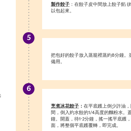
製作餃子
：在餃子皮中間放上餃子餡 (約
以包起來。
把包好的餃子放入蒸籠裡蒸約
8
分鐘。
備用。
匙
烹煮冰花餃子
：
在平底鑊上倒少許油，
間，倒入約水餃的
1/4
高度的麵粉水。
鐘。開蓋，待
1-2
分鐘，搖一搖平底鑊
面，將整個平底鑊覆轉，即完成。