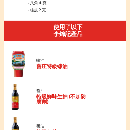
八角 4 克
桂皮 2 克
使用了以下
李錦記產品
蠔油
舊庄特級蠔油
醬油
特級鮮味生抽 (不加防
腐劑)
醬油