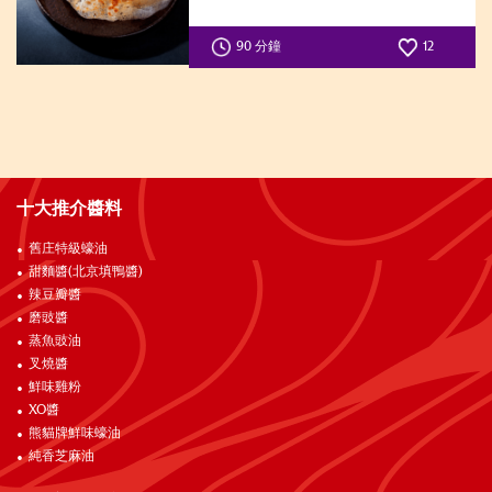
90 分鐘
12
十大推介醬料
舊庄特級蠔油
甜麵醬(北京填鴨醬)
辣豆瓣醬
磨豉醬
蒸魚豉油
叉燒醬
鮮味雞粉
XO醬
熊貓牌鮮味蠔油
純香芝麻油