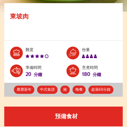
東坡肉
Level:
Serves:
難度
份量
4
4
準備時間
烹煮時間
20
180
分鐘
分鐘
農曆新年
中式食譜
豬
晚餐
超過60分鐘
預備食材