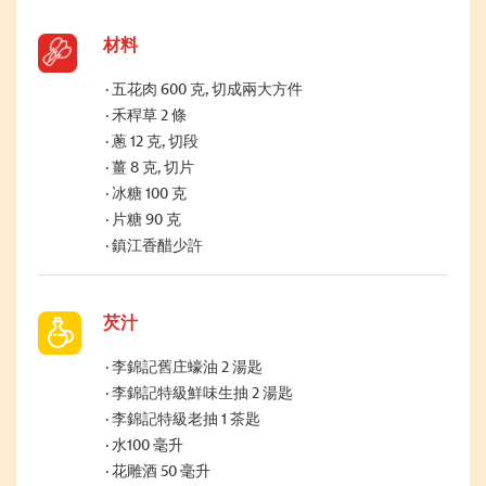
材料
五花肉 600 克, 切成兩大方件
禾稈草 2 條
蔥 12 克, 切段
薑 8 克, 切片
冰糖 100 克
片糖 90 克
鎮江香醋少許
芡汁
李錦記舊庄蠔油 2 湯匙
李錦記特級鮮味生抽 2 湯匙
李錦記特級老抽 1 茶匙
水100 毫升
花雕酒 50 毫升