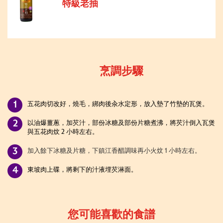
特級老抽
烹調步驟
五花肉切改好
，燒毛，綁肉後汆水定形，放入墊了竹墊的瓦煲。
以油爆薑蔥
，加芡汁，部份冰糖及部份片糖煮沸，將芡汁倒入瓦煲
與五花肉炆
2
小時左右。
加入餘下冰糖及片糖
，下鎮江香醋調味再小火炆
1
小時左右。
東坡肉上碟
，將剩下的汁液埋芡淋面。
您可能喜歡的食譜