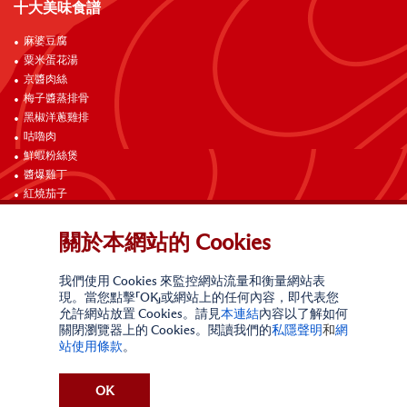
十大美味食譜
麻婆豆腐
粟米蛋花湯
京醬肉絲
梅子醬蒸排骨
黑椒洋蔥雞排
咕嚕肉
鮮蝦粉絲煲
醬爆雞丁
紅燒茄子
海南雞飯
關於本網站的 Cookies
聯絡我們
我們使用 Cookies 來監控網站流量和衡量網站表
現。當您點擊「OK」或網站上的任何內容，即代表您
允許網站放置 Cookies。請見
本連結
內容以了解如何
關閉瀏覽器上的 Cookies。閱讀我們的
私隱聲明
和
網
站使用條款
。
網站使用條款
私隱聲明
請勿出售我的個人信息
OK
加州線上私隱政策
索取個人資訊
無障礙合規政策
網站地圖