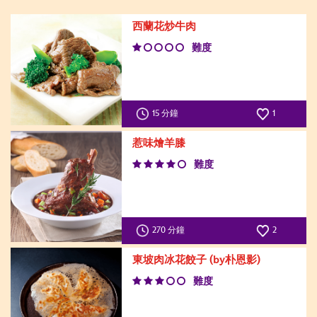
西蘭花炒牛肉
難度
15 分鐘
1
惹味燴羊膝
難度
270 分鐘
2
東坡肉冰花餃子 (by朴恩影)
難度