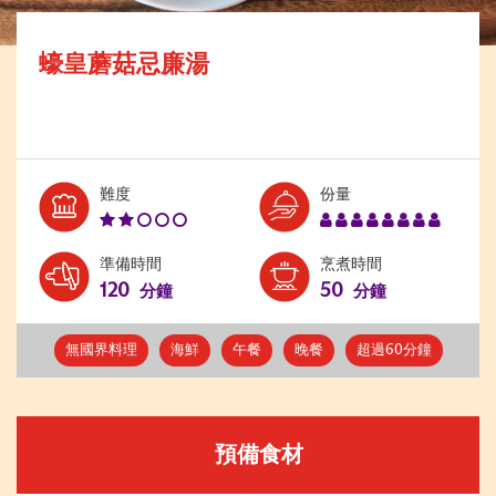
蠔皇蘑菇忌廉湯
Level:
Serves:
難度
份量
2
8
準備時間
烹煮時間
120
50
分鐘
分鐘
無國界料理
海鮮
午餐
晚餐
超過60分鐘
預備食材