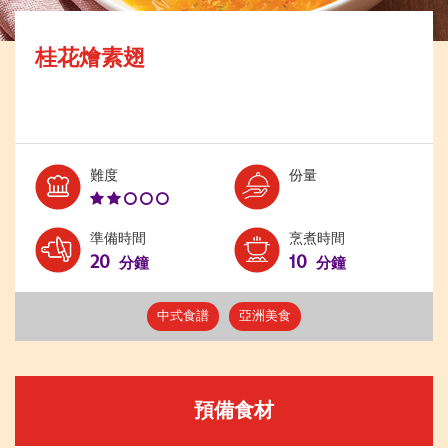
桂花燴素翅
Level:
Serves:
難度
份量
2
準備時間
烹煮時間
20
10
分鐘
分鐘
中式食譜
亞洲美食
預備食材