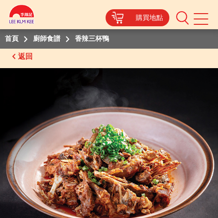
購買地點
Mobile
Menu
首頁
廚師食譜
香辣三杯鴨
返回