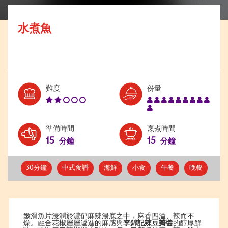
水煮魚
Level:
Serves:
難度
份量
2
10
準備時間
烹煮時間
15
15
分鐘
分鐘
30分鐘
中式食譜
海鮮
小食
午餐
晚餐
嫩滑魚片浸潤於濃郁麻辣湯底之中，麻香四溢、辣而不
燥。融合花椒層層遞進的麻感與
李錦記辣豆瓣醬
的醇厚鮮