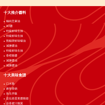
十大推介醬料
極純芝麻油
XO醬
特級鮮味生抽
特級鮮味生抽
熊貓牌鮮味蠔油
減鹽醬油
特級鮮味生抽
香橙雞醬
減鹽醬油
減鹽醬油
十大美味食譜
口水雞
麻辣香鍋
魚生拌飯
是拉差蛋黄醬雞翅
蒜香蜜汁雞翼