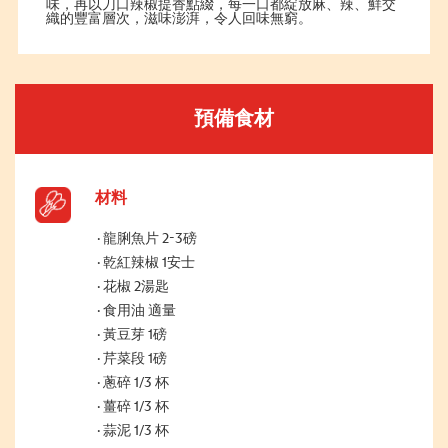
味，再以刀口辣椒提香點綴，每一口都綻放麻、辣、鮮交
織的豐富層次，滋味澎湃，令人回味無窮。
預備食材
材料
龍脷魚片 2-3磅
乾紅辣椒 1安士
花椒 2湯匙
食用油 適量
黃豆芽 1磅
芹菜段 1磅
蔥碎 1/3 杯
薑碎 1/3 杯
蒜泥 1/3 杯