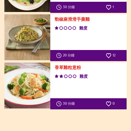
30 分鐘
1
勁椒麻滑滑手撕雞
難度
20 分鐘
12
香草雞粒意粉
難度
30 分鐘
0