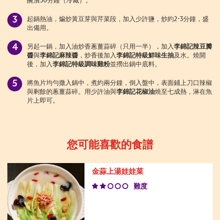
醃漬30分鐘（冷藏）。
起鍋熱油，煸炒黃豆芽與芹菜段，加入少許鹽，炒約2-3分鐘，盛
出備用。
另起一鍋，加入油炒香蔥薑蒜碎（只用一半），加入
李錦記辣豆瓣
醬
與
李錦記麻辣醬
，炒香後加入
李錦記特級鮮味生抽
及水。燒開
後，加入
李錦記特級調味雞粉
並撈出鍋中底料。
將魚片均勻撒入鍋中，煮約兩分鐘，倒入盤中，表面鋪上刀口辣椒
與剩餘的蔥薑蒜碎。用少許油與
李錦記花椒油
燒至七成熱，淋在魚
片上即可。
您可能喜歡的食譜
金蒜上湯娃娃菜
難度