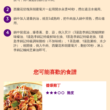
抓勻，用1 湯匙的油封住牛肉。
西蘭花切塊與胡蘿蔔片一起用開水汆燙40秒，撈出過涼水備用。
鍋中加入適量的油，燒至5成熟時，把牛肉放入鍋中滑熟，撈出備
用。
鍋中留底油，爆香蔥、姜、蒜，倒入芡汁（3湯匙李錦記熊貓牌鮮
味蠔油、1湯匙李錦記特級鮮味生抽、1茶匙李錦記特級老抽、1湯
匙李錦記特級調味雞粉（不加味精）、1 茶匙糖、1湯匙澱粉、水少
許），燒開後，倒入牛肉、西蘭花和胡蘿蔔片，翻炒30秒，淋上
李錦記極純芝麻油即可。
您可能喜歡的食譜
醬爆雞丁
難度