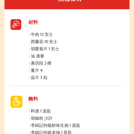
材料
牛肉 12 安士
西蘭花 10 安士
胡蘿蔔片 1 安士
油 適量
蔥切段 2 棵
薑片 4
蒜片 3 粒
醃料
料酒 1 湯匙
胡椒粉 少許
李錦記特級鮮味生抽 1 湯匙
李錦記特級老抽 1 茶匙