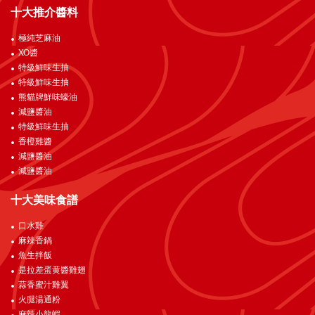
十大推介醬料
極純芝麻油
XO醬
特級鮮味生抽
特級鮮味生抽
熊貓牌鮮味蠔油
減鹽醬油
特級鮮味生抽
香橙雞醬
減鹽醬油
減鹽醬油
十大美味食譜
口水雞
麻辣香鍋
魚生拌飯
是拉差蛋黄醬雞翅
蒜香蜜汁雞翼
火腿湯通粉
麻辣小龍蝦