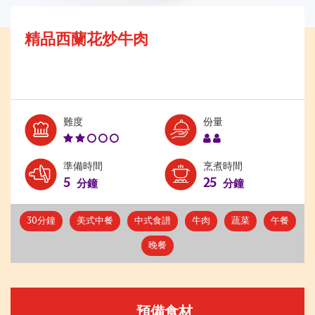
精品西蘭花炒牛肉
Level:
Serves:
難度
份量
2
2
準備時間
烹煮時間
5
25
分鐘
分鐘
30分鐘
美式中餐
中式食譜
牛肉
蔬菜
午餐
晚餐
預備食材