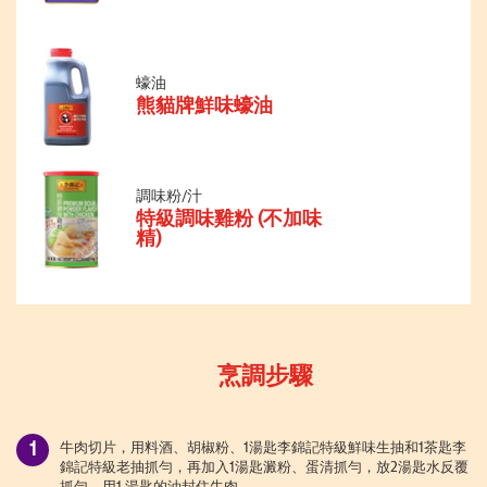
蠔油
熊貓牌鮮味蠔油
調味粉/汁
特級調味雞粉 (不加味
精)
烹調步驟
牛肉切片，用料酒、胡椒粉、1湯匙李錦記特級鮮味生抽和1茶匙李
錦記特級老抽抓勻，再加入1湯匙澱粉、蛋清抓勻，放2湯匙水反覆