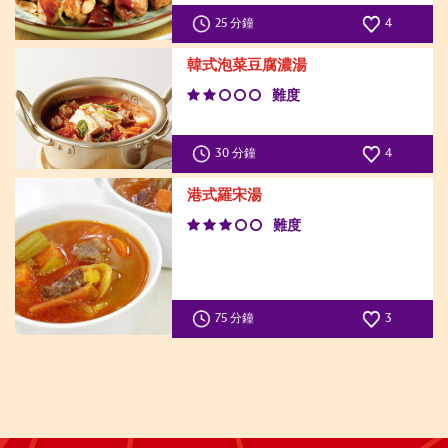
25 分鐘
4
韓式泡菜豆腐濃湯
難度
30 分鐘
4
港式羅宋湯
難度
75 分鐘
3