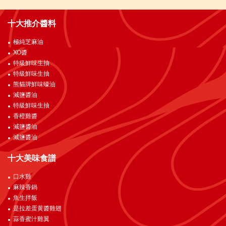
十大推介醬料
極純芝麻油
XO醬
特級鮮味生抽
特級鮮味生抽
熊貓牌鮮味蠔油
減鹽醬油
特級鮮味生抽
香橙雞醬
減鹽醬油
減鹽醬油
十大美味食譜
口水雞
麻辣香鍋
魚生拌飯
是拉差蛋黄醬雞翅
蒜香蜜汁雞翼