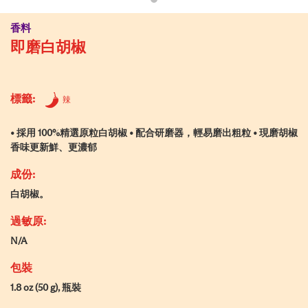
香料
即磨白胡椒
標籤:
辣
• 採用 100%精選原粒白胡椒 • 配合研磨器，輕易磨出粗粒 • 現磨胡椒
香味更新鮮、更濃郁
成份:
白胡椒。
過敏原:
N/A
包裝
1.8 oz (50 g), 瓶裝