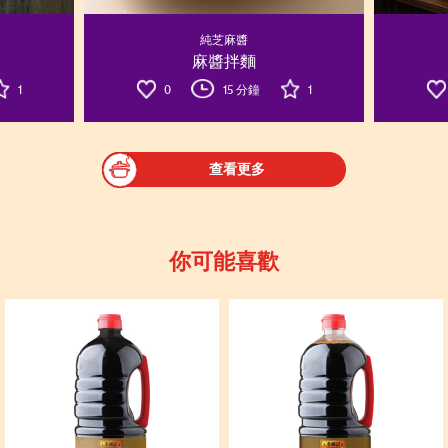
純芝麻醬
麻醬拌麵
1
0
15 分鐘
1
查看更多
你可能喜歡