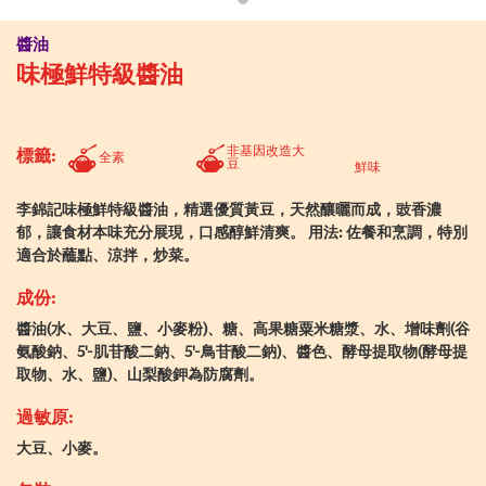
醬油
味極鮮特級醬油
非基因改造大
標籤:
全素
豆
鮮味
李錦記味極鮮特級醬油，精選優質黃豆，天然釀曬而成，豉香濃
郁，讓食材本味充分展現，口感醇鮮清爽。 用法: 佐餐和烹調，特別
適合於蘸點、涼拌，炒菜。
成份:
醬油(水、大豆、鹽、小麥粉)、糖、高果糖粟米糖漿、水、增味劑(谷
氨酸鈉、5'-肌苷酸二鈉、5'-鳥苷酸二鈉)、醬色、酵母提取物(酵母提
取物、水、鹽)、山梨酸鉀為防腐劑。
過敏原:
大豆、小麥。