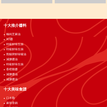
十大推介醬料
極純芝麻油
XO醬
特級鮮味生抽
特級鮮味生抽
熊貓牌鮮味蠔油
減鹽醬油
特級鮮味生抽
香橙雞醬
減鹽醬油
減鹽醬油
十大美味食譜
口水雞
麻辣香鍋