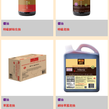
醬油
醬油
特級鮮味生抽
特級老抽
醬油
醬油
草菰老抽
錦珍草菰老抽